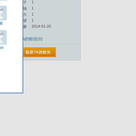
1
帖子
1
金钱
1
魅力
1
威望
2014-01-20
注册
TA的粉丝(0)