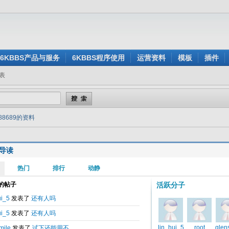
6KBBS产品与服务
6KBBS程序使用
运营资料
模板
插件
表
88689的资料
导读
行业规范
解析
尝试
亿美元