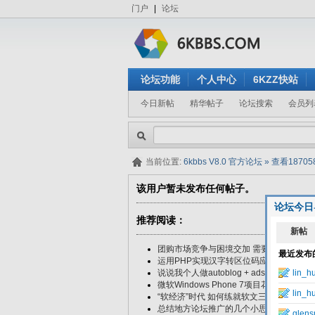
门户
|
论坛
论坛功能
个人中心
6KZZ快站
今日新帖
精华帖子
论坛搜索
会员列
当前位置:
6kbbs V8.0 官方论坛
»
查看18705
该用户暂未发布任何帖子。
论坛今日
推荐阅读：
团购市场竞争与困境交加 需要自律执行与
运用PHP实现汉字转区位码应用源码实例
说说我个人做autoblog + adsense的一些
微软Windows Phone 7项目花费或已超5
“软经济”时代 如何练就软文三重奏
总结地方论坛推广的几个小思路