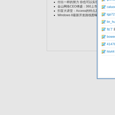
付出一样的努力 你也可以实现做淘宝客月入
金山网络CEO傅盛：360上市对行业有带
扫盲大讲堂：Access的特点及其概念问答
Windows 8最新开发路线图曝光