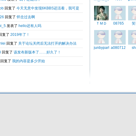
5K
动作用
Total 0.087825(s) query 9, Time now is:2026-08-06 23:33
Powered by
6kbbs V8.0
© 2003-2010 6kbbs.com