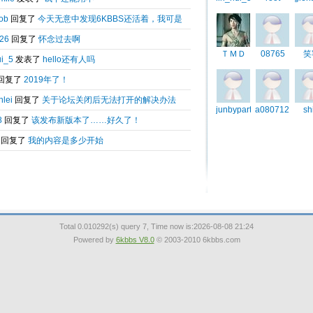
引用
Total 0.010292(s) query 7, Time now is:2026-08-08 21:24
Powered by
6kbbs V8.0
© 2003-2010 6kbbs.com