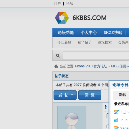
门户
|
论坛
论坛功能
个人中心
6KZZ快站
今日新帖
精华帖子
论坛搜索
会员列
当前位置:
6kbbs V8.0 官方论坛
»
6KZZ使用
帖子状态
论坛今日
本帖子共有
2077
位阅读者,
0
个回复.
harry_hao
门户照片
门户里面的