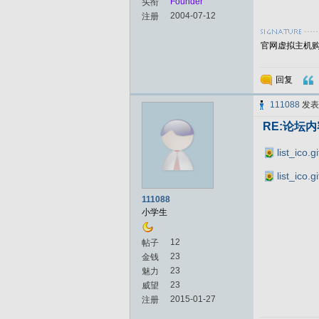
Founder
头衔
2004-07-12
注册
官网虚拟主机购买
回复
111088
发
RE:论坛
list_ico.gi
list_ico.gi
111088
小学生
12
帖子
23
金钱
23
魅力
23
威望
2015-01-27
注册