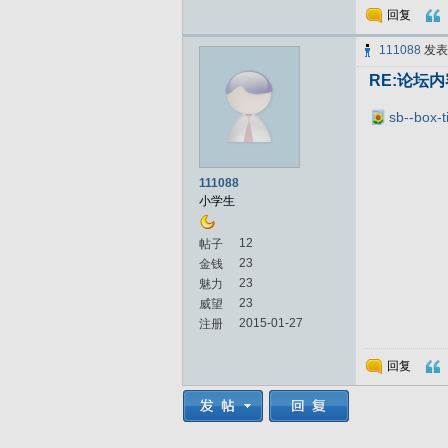
回复
111088
发
RE:论坛
sb--box-ti
111088
小学生
12
帖子
23
金钱
23
魅力
23
威望
2015-01-27
注册
回复