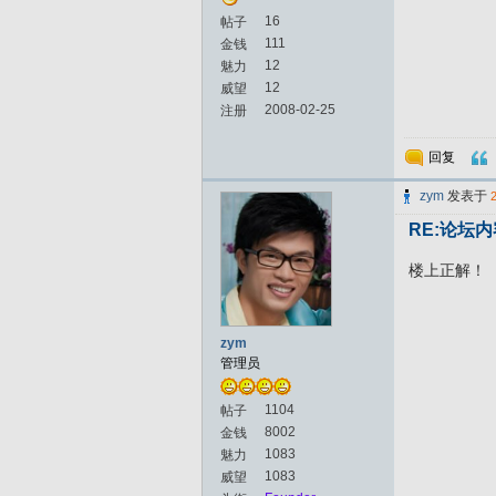
16
帖子
111
金钱
12
魅力
12
威望
2008-02-25
注册
回复
zym
发表于
RE:论坛
楼上正解！
zym
管理员
1104
帖子
8002
金钱
1083
魅力
1083
威望