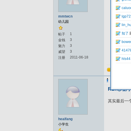
mmtwcn
幼儿园
1
帖子
3
金钱
3
魅力
3
威望
2011-06-18
注册
回复
heaifang
发
RE:论坛
其实最后一
heaifang
小学生