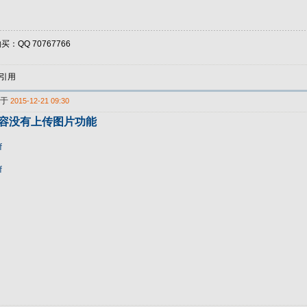
：QQ 70767766
引用
表于
2015-12-21 09:30
内容没有上传图片功能
f
f