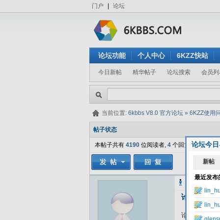
门户
|
论坛
论坛功能
个人中心
6KZZ快站
今日新帖
精华帖子
论坛搜索
会员列
当前位置:
6kbbs V8.0 官方论坛
»
6KZZ使用
帖子状态
论坛今日
本帖子共有
4190
位阅读者,
4
个回复.
mmtwcn
发
论坛内容
论坛没有上