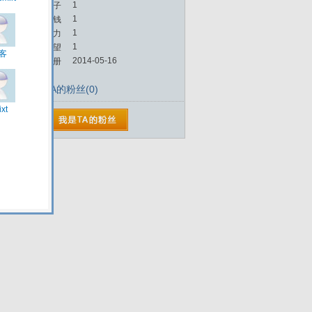
1
帖子
1
金钱
1
魅力
1
威望
2014-05-16
注册
TA的粉丝(0)