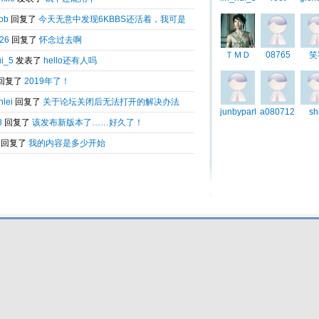
扩大
Total 0.029431(s) query 9, Time now is:2026-08-07 23:52
Powered by
6kbbs V8.0
© 2003-2010 6kbbs.com