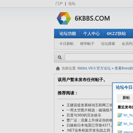
门户
|
论坛
论坛功能
个人中心
6KZZ快站
今日新帖
精华帖子
论坛搜索
会员列
当前位置:
6kbbs V8.0 官方论坛
»
查看fines
该用户暂未发布任何帖子。
论坛今日
推荐阅读：
王建宙提发展移动互联网三动作：建百万Wi
一周太空图片精选：磁场线与太阳表面互
百度与360的完全娱乐
曹广运：流量上升保证你的收入上升是关
日媒称日本地震已导致4377人遇难 9083
.NET业务框架开发实战之四（中篇）—D