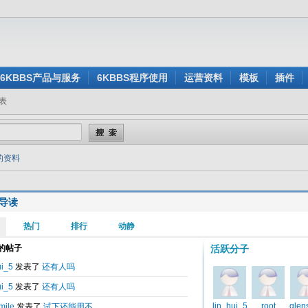
6KBBS产品与服务
6KBBS程序使用
运营资料
模板
插件
表
w的资料
导读
题
修班呈热招局面