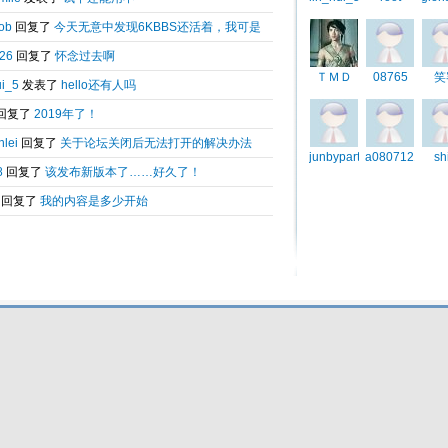
发
Total 0.085867(s) query 9, Time now is:2026-08-08 03:43
Powered by
6kbbs V8.0
© 2003-2010 6kbbs.com