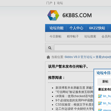
门户
|
论坛
论坛功能
个人中心
6KZZ快站
今日新帖
精华帖子
论坛搜索
会员列
当前位置:
6kbbs V8.0 官方论坛
»
查看ybxj
该用户暂未发布任何帖子。
论坛今日
推荐阅读：
新浪博客并未屏蔽百度 屏蔽门纯属误解
“可信网站”验证服务掀互联网信任普及热潮
c#美味：使用checked语句防止数据溢出
9个必须知道的实用PHP函数和功能
CSS实验室：根据文字长度自动伸缩的标
边工作边读研 中央财经大学研究生课程进