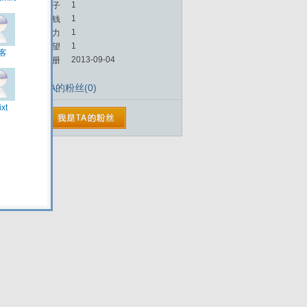
1
帖子
1
金钱
1
魅力
1
威望
2013-09-04
注册
TA的粉丝(0)