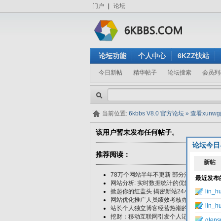
门户
|
论坛
论坛功能
个人中心
6KZZ快站
今日新帖
精华帖子
论坛搜索
会员列
当前位置:
6kbbs V8.0 官方论坛
»
查看xunw
该用户暂未发布任何帖子。
论坛今日
推荐阅读：
78万个网站半年不更新 部分沦为“僵尸站”
网站分析: 实时数据统计的优缺点及数据的
掀起你的红盖头 揭密新站24小时百度收录
网站优化推广人员绩效考核办法
站长个人独立博客经营热潮的一些思考
挖财：移动互联网引发个人记账潮流