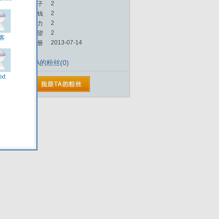
2
帖子
2
金钱
2
魅力
2
威望
2013-07-14
注册
TA的粉丝(0)