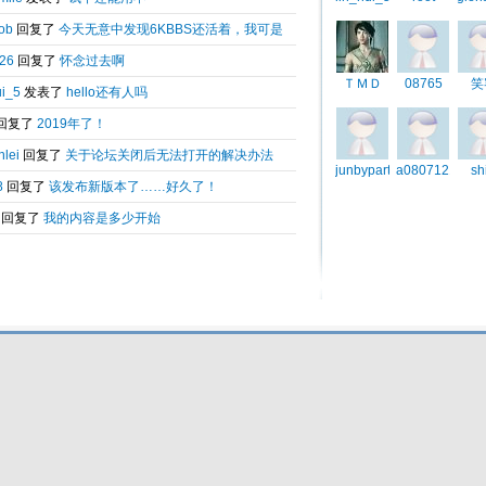
业链
级版
Total 0.192291(s) query 9, Time now is:2026-08-08 16:46
Powered by
6kbbs V8.0
© 2003-2010 6kbbs.com