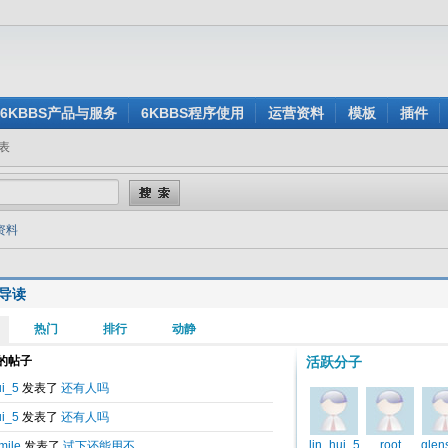
6KBBS产品与服务
6KBBS程序使用
运营资料
模板
插件
表
的资料
导读
束
变更套餐
任务
侵权难