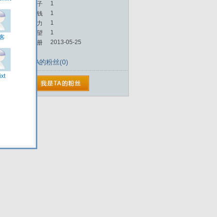
1
帖子
1
金钱
1
魅力
1
威望
2013-05-25
注册
TA的粉丝(0)