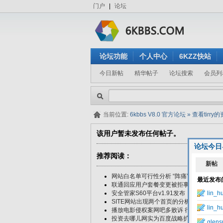
门户
|
论坛
论坛功能
个人中心
6KZZ快站
今日新帖
精华帖子
论坛搜索
会员列
当前位置:
6kbbs V8.0 官方论坛
»
查看tirry
该用户暂未发布任何帖子。
论坛今日
推荐阅读：
网站白名单可行性分析 “阵痛”何时才能结
联通回应用户套餐变更被拒事件：可自主
安全管家S60平台v1.91发布：可多重定时
SITE网站出现两个首页的分析与解决方法
播放电影侵权案网吧多败诉 行业协会称不
投资去哪儿网实为百度战略扩张