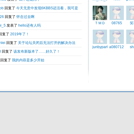
广
Total 0.270586(s) query 9, Time now is:2026-08-06 12:12
Powered by
6kbbs V8.0
© 2003-2010 6kbbs.com