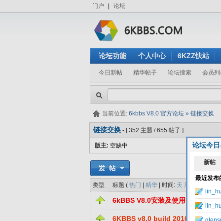
门户
|
论坛
论坛功能
个人中心
6KZZ快站
今日新帖
精华帖子
论坛搜索
会员列
当前位置:
6kbbs V8.0 官方论坛
»
链接交换
链接交换
- [ 352 主题 / 655 帖子 ]
论坛今日
版主:
空缺中
类型
标题 (
热门
|
精华
| 时间:
天
周
月
)
6kBBS V8.0安装及使用等系列问题
6KBBS v8.0 build 20101201 简