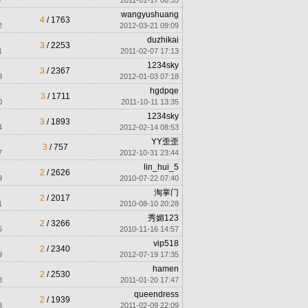
7
2011-01-17 00:35
wangyushuang
4
/ 1763
2
2012-03-21 09:09
duzhikai
3
/ 2253
1
2011-02-07 17:13
1234sky
3
/ 2367
8
2012-01-03 07:18
hgdpqe
3
/ 1711
0
2011-10-11 13:35
1234sky
3
/ 1893
4
2012-02-14 08:53
YY歪歪
3
/ 757
7
2012-10-31 23:44
lin_hui_5
2
/ 2626
9
2010-07-22 07:40
淘掌门
2
/ 2017
1
2010-08-10 20:28
秀媚123
2
/ 3266
5
2010-11-16 14:57
vip518
2
/ 2340
9
2012-07-19 17:35
hamen
2
/ 2530
8
2011-01-20 17:47
queendress
2
/ 1939
3
2011-02-09 22:09