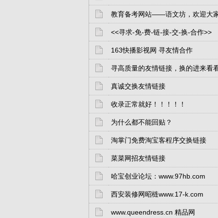
教育备考网站——语文坊，欢迎大
<<寻求-免-费-链-接-交-换-合作>>
163快播影视网 寻友情合作
寻高质量的友情链接，换的进来看
真诚交换友情链接
收录正常就好！！！！！
为什么都不能回贴？
淘掌门免费淘宝客程序交换链接
菜菜网招友情链接
哈宝创业论坛：www.97hb.com
西安装修网昭梿www.17-k.com
www.queendress.cn 精品网