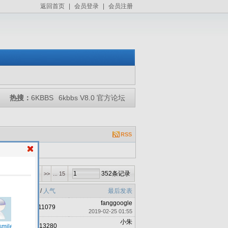
返回首页
|
会员登录
|
会员注册
热搜：
6KBBS
6kbbs V8.0 官方论坛
RSS
352条记录
5
6
7
8
>>
... 15
回复
/
人气
最后发表
fanggoogle
43
/ 11079
3
2019-02-25 01:55
小朱
117
/ 13280