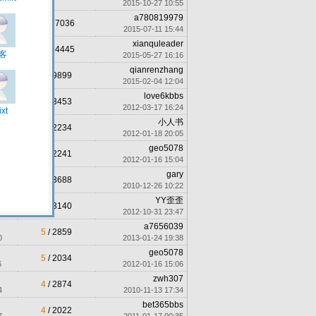
0
2015-10-27 10:55
a780819979
46
/ 7036
2
2015-07-11 15:44
xianquleader
25
/ 4445
3
2015-05-27 16:16
qianrenzhang
9
/ 9899
9
2015-02-04 12:04
love6kbbs
7
/ 3453
5
2012-03-17 16:24
小人书
7
/ 2234
4
2012-01-18 20:05
geo5078
6
/ 2241
0
2012-01-16 15:04
gary
5
/ 3688
5
2010-12-26 10:22
YY歪歪
5
/ 3140
9
2012-10-31 23:47
a7656039
5
/ 2859
0
2013-01-24 19:38
geo5078
5
/ 2034
6
2012-01-16 15:06
zwh307
4
/ 2874
4
2010-11-13 17:34
bet365bbs
4
/ 2022