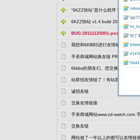
“6KZZ快站”是什么程序？
...
2
3
4
6KZZ快站 v1.4 build 20110520 
BUG:20111125001-post.ph
我想和6KBBS进行友情链接，我现在
手表商城网站换友链 PR3
6kbbs的朋友们。想交换链接的，
站群招友情链了！有站群合作的请
诚招友链
交换友情链接
手表商城网站www.zd-watch.c
交换友链
网站做了一年以上的都可以友情链