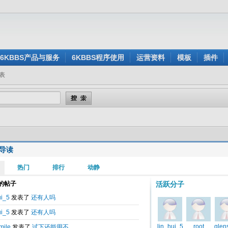
6KBBS产品与服务
6KBBS程序使用
运营资料
模板
插件
表
导读
1
2
3
4
作者
/
时间
lin_hui_5
官方索引贴(8.23更新)
...
2
3
4
5
2010-08-10 08:4
zym
体中文 UTF-8
...
..
2
3
4
5
12