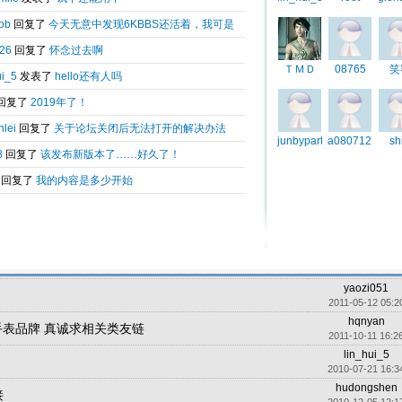
2010-07-27 13:3
zym
5
2011-03-24 12:5
zym
简体中文 UTF-8
...
2
3
2011-03-26 21:2
zym
p漏洞&回帖短信提示
2011-11-25 16:1
libinixia
已经链接上6KBBS了
2010-12-07 21:2
rexlam321
2011-08-02 11:5
operalong
可以找我哦！
2011-08-03 22:5
秋日吻雨
进！
2010-11-17 10:2
bltsq
2010-11-24 21:5
yaozi051
2011-05-12 05:2
hqnyan
om 手表品牌 真诚求相关类友链
2011-10-11 16:2
lin_hui_5
2010-07-21 16:3
hudongshen
接