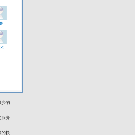
发展阶
库、服
库等采
自己的
络服务
供一流
最少的
的服务
展的快