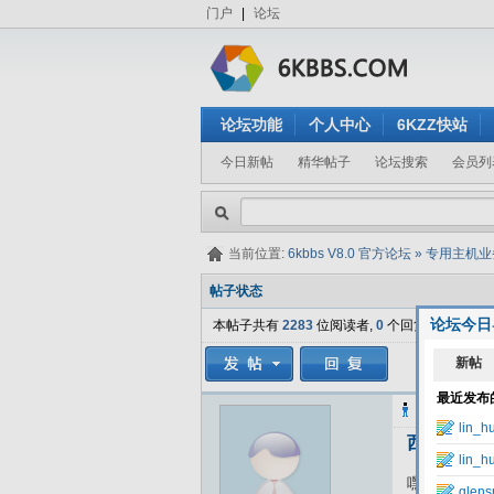
门户
|
论坛
论坛功能
个人中心
6KZZ快站
今日新帖
精华帖子
论坛搜索
会员列
当前位置:
6kbbs V8.0 官方论坛
»
专用主机业
帖子状态
论坛今日
本帖子共有
2283
位阅读者,
0
个回复.
heitaokeji
发
西部数码空
嘿淘科技（
w