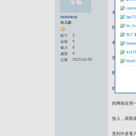
名称为山东
heitaokeji
幼儿园
段个人及企
2
帖子
6
金钱
务器、网站
6
魅力
6
威望
用国际领先
2015-02-09
注册
网络平台，
的专业技术
的网络应用
投入，获取
受到许多客