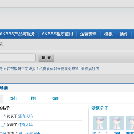
6KBBS产品与服务
6KBBS程序使用
运营资料
模板
插件
表
务
»
西部数码空间虚拟主机喜欢你就来要就免费送--天猫旗舰店
导读
表于
2015-04-10 14:41
间虚拟主机喜欢你就来要就免费送--天猫旗舰店
ww.heitaokeji.com
） 起始于2004年10月19日，正式注册于2008年9月