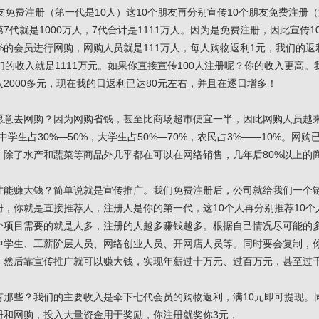
友免费注册（第一代是10人）这10个朋友再分别宣传10个朋友免费注册（第
7代就是1000万人，7代合计是1111万人。因为是免费注册，因此宣传
%的会员进行网购，网购人员就是111万人，每人购物返利1元，我们的返
们的收入就是1111万元。如果你直接宣传100人注册呢？你的收入更高。
2000多元，现在我的日返利已达80元左右，并且在逐日增多！
愿意去网购？因为网购省钱，甚至比商场超市便宜一半，因此网购人员越
，中学生占30%—50%，大学生占50%—70%，农民占3%——10%。
，除了水产和蔬菜等商品外几乎都在可以在网络销售，几年后80%以上的
才能赚大钱？简单说就是宣传推广。我们免费注册后，公司就给我们一个链
，你就是直接推荐人，注册人是你的第一代，这10个人再分别推荐10个人
个项目需要的就是人多，注册的人越多赚钱越多。根据自己情况尽可能的
中学生、工薪阶层人员、网络创业人员、开网店人员等。同时要会复制，
。然后靠宣传推广就可以赚大钱，实现年薪过十万元、过百万元，甚至过
有那些？我们的主要收入是伞下七代会员的购物返利，满10元即可提现。
册和网购，投入大量资金用于奖励，你注册就奖你3元，