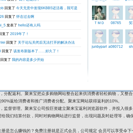
聚来宝
从注册到提现不收一分钱，完全免费，宣传推广就可以赚大钱，推荐的人
直接宣传推荐10个人注册，做到10*10复制，你的年薪可过十万元 百万
在QQ里宣传大学生群、中学生群、开网店群、工薪阶层等，在地面找经常
购网，其主要任务就是把准备在网上购物的人群引导到全国500多个正规
己需要的商品。聚来宝就是专门为网购人员引路服务的，但本身不是购物
宝是个中介服务网站，在客户与购物网站间起着桥梁和中介的作用。引导
聚来宝有三大功能：
购，避免上当受骗。她把全国知名的500多个正规购物网站汇聚在一起，找
便网购人员网购，同时彻底避免了找错网站，甚至在假的购物网站 上当受
利，分配返利。聚来宝把众多购物网站整合起来供消费者轻松购物，又整
90%返给消费者和推广消费者分配。聚来宝网站获得返利的10%。
算，监督管理。聚来宝公司投巨资建立聚来宝返利浏览器软件，并投入很
时给我们结算付款，同时对购物网站进行监督，出现问题及时处理等，确
注册是怎么赚钱的？免费注册就是正式会员，公司规定 会员可以享受伞下