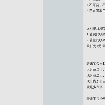
7.不开会，
8.已在国家
返利提现需
1.若您的收
2.若您的
最低为1元,
聚来宝公司目
人月薪过十万
现月薪过万元
代以内所有会
就是多宣传 
聚来宝是个