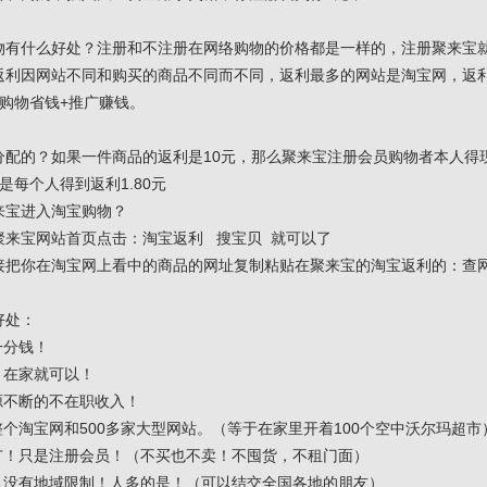
物有什么好处？注册和不注册在网络购物的价格都是一样的，注册聚来宝
利因网站不同和购买的商品不同而不同，返利最多的网站是淘宝网，返利高
购物省钱+推广赚钱。
分配的？如果一件商品的返利是10元，那么聚来宝注册会员购物者本人得现
就是每个人得到返利1.80元
来宝进入淘宝购物？
聚来宝网站首页点击：淘宝返利 搜宝贝 就可以了
接把你在淘宝网上看中的商品的网址复制粘贴在聚来宝的淘宝返利的：查网
好处：
一分钱！
，在家就可以！
源不断的不在职收入！
整个淘宝网和500多家大型网站。（等于在家里开着100个空中沃尔玛超市
推广！只是注册会员！（不买也不卖！不囤货，不租门面）
广，没有地域限制！人多的是！（可以结交全国各地的朋友）