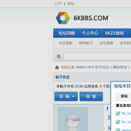
门户
|
论坛
论坛功能
个人中心
6KZZ快站
今日新帖
精华帖子
论坛搜索
会员列
当前位置:
6kbbs V8.0 官方论坛
»
网站宣传
»
帖子状态
论坛今日
本帖子共有
2136
位阅读者,
0
个回复.
聚来宝22855
注册聚来宝
聚来宝推广