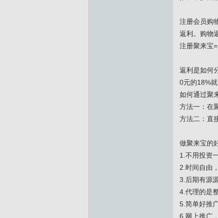
注册会员购
返利。购物返
注册聚来宝=
返利是如何
0元的18%
如何通过聚
方法一：在
方法二：直
做聚来宝的
1.不用投资
2.时间自由
3.后期有源
4.代理的是
5.简单好
6.网上推