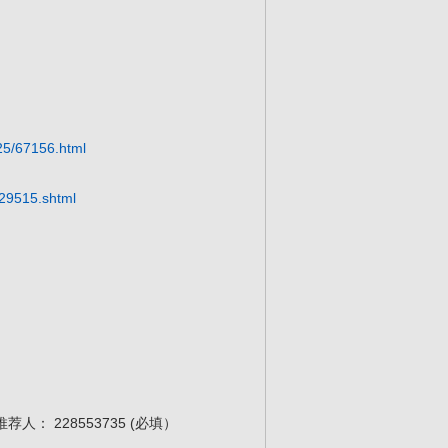
525/67156.html
129515.shtml
 228553735 (必填）