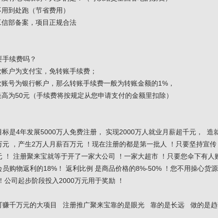
不用到处跑（节省费用）
工信部备案，项目正规合法
要手续费吗？
款帐户为支付宝，免转账手续费；
收款账号为银行帐户，那么转账手续费一般为转账金额的1%，
最高为50元（手续费将按规定从您申请支付的金额里扣除）
标是4年发展5000万人免费注册， 实现2000万人就业月薪超千元， 造就
元 ，产生2万人月薪百万元 ！现在注册的都是第一批人 ！只要坚持宣传
 ！ 注册聚来宝就等于开了一家大公司 ！一家大超市 ！只要您伞下有人
员购物返利的18%！ 返利比例 是商品价格的8%-50% ！您不用操心货
！公司起步阶段投入2000万元用于奖励 ！
可赚千万元的大项目 注册推广聚来宝靠的是眼光 靠的是长远 做的是趋