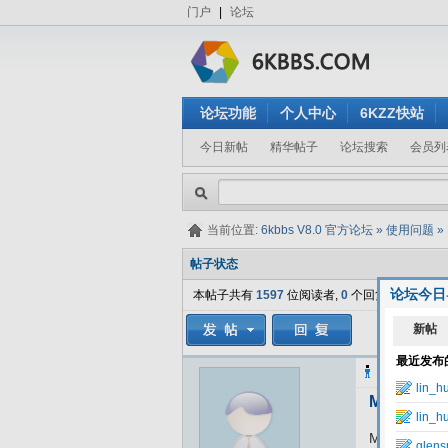
门户
|
论坛
论坛功能
个人中心
6KZZ快站
今日新帖
精华帖子
论坛搜索
会员列
当前位置:
6kbbs V8.0 官方论坛
»
使用问题
»
帖子状态
论坛今日
本帖子共有
1597
位阅读者,
0
个回复.
booksir
发表
Microsof
Microsoft 