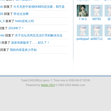
？？？ 在线等答案 。。 谢谢了。。 。
引用
Total 0.042105(s) query 7, Time now is:2026-08-07 03:06
Powered by
6kbbs V8.0
© 2003-2010 6kbbs.com