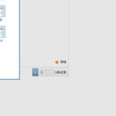
顶端
1条记录
1