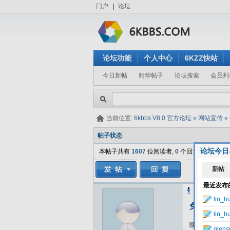
门户
|
论坛
论坛功能
个人中心
6KZZ快站
今日新帖
精华帖子
论坛搜索
会员列
当前位置:
6kbbs V8.0 官方论坛
»
网站宣传
»
帖子状态
论坛今日
本帖子共有
1607
位阅读者,
0
个回复.
szhiq
发表
免费空间
嗨，您好，