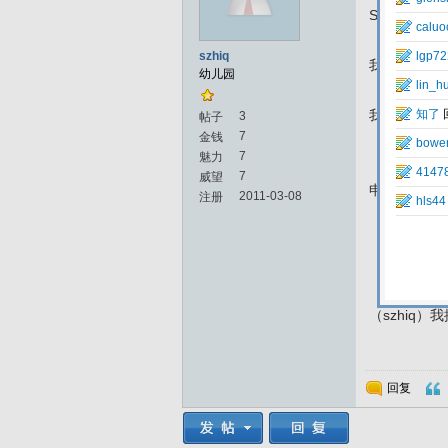
S或MYSQL
szhiq
我们为的是
幼儿园
我们承诺只
3
帖子
7
金钱
7
魅力
7
威望
申请地址
h
2011-03-08
注册
（szhiq
回复