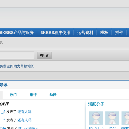
6KBBS产品与服务
6KBBS程序使用
运营资料
模板
插件
表
免费空间助力草根站长
导读
于
2013-09-07 20:17
助力草根站长
冒昧打搅了，我们是微空间科技有限公司，我司最近推出了免费空间计划，其