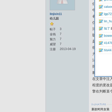
们进行合作
中所提到的
linjixin11
者会持着这样的
幼儿园
仅影响6-
消息）·定
3
帖子
7
金钱
版iPho
7
魅力
是很少发生变
7
威望
很少发生变化
2013-04-19
注册
大的影响。假
法可能就会影
担心这一点
服务提供商声
在文章中注入
程度的更改是
擎在判断某
新款时尚女装