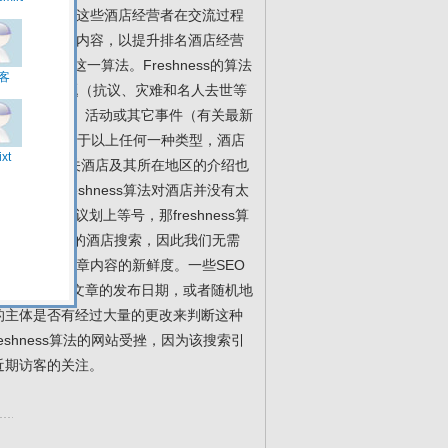
中总结了我和这些酒店经营者在交流过程
必须频繁更新内容，以提升排名酒店经营
们严重误解了这一算法。Freshness的算法
活动或热门话题（抗议、灾难和名人去世等
新的创新想法、活动或其它事件（有关最新
店的内容并不属于以上任何一种类型，酒店
店官网主页上有关酒店及其所在地区的介绍也
否则freshness算法对酒店并没有太
与该会议划上等号，那freshness算
适用于绝大部分的酒店搜索，因此我们无需
然无法提升文章内容的新鲜度。一些SEO
个脚本来每天更新文章的发布日期，或者随机地
件的主体是否有经过大量的更改来判断这种
reshness算法的网站受挫，因为该搜索引
近期访客的关注。