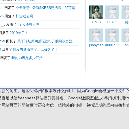
的一些酒店经营者，以了解他们最常听到哪些有关SEO的问题。我在下文
一些观点，我简单地将以下观点称为酒店业SEO的六大误区。误区一：我
观点是因为Google在2011年11月更新了“freshness”算法，但其实人
10%的搜索，且受到影响的仅限于有关以下三种活动的搜索结果：·近期的
期发生的事件（总统选举、企业每季度发布的财报、黑色星期五）·频繁更
ne的新闻、名人接受审讯的最新消息以及火星探测飞行器的一些发现）。酒
化的实体传统企业，因此freshness算法并不适用于大多数酒店。酒
，像有关当地兴趣点的点评等辅助内容也是如此。除非某个活动与酒店有关，
设一个定期举行的会议每年都在同一家酒店举办，使得该酒店的名称基本上能
响有关在该酒店举办的会议的最新情况的搜索。Freshness算法并不
。即使我们感到担忧，一些SEO策略所推崇的小规模且频繁的网页调整仍
称其服务可以应对Google的freshness算法，其方法是通过安装一
新的词汇。这些“小动作”根本没什么作用，因为Google会根据一个文
否足以使freshness算法提升其排名。Google让那些通过小动作来利用f
个网站页面的新鲜度时还会考虑一些站外的指标，包括近期的反向链接和