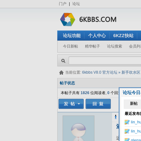
门户
|
论坛
论坛功能
个人中心
6KZZ快站
今日新帖
精华帖子
论坛搜索
会员列
当前位置:
6kbbs V8.0 官方论坛
»
新手吹水区
帖子状态
论坛今日
本帖子共有
1826
位阅读者,
0
个回复.
linjixin11
发
酒店业SE
这篇文章的作