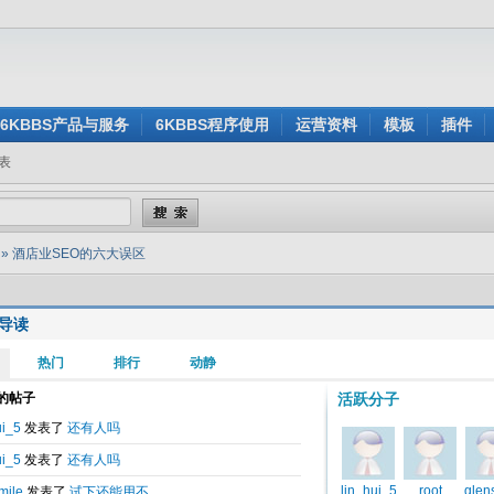
6KBBS产品与服务
6KBBS程序使用
运营资料
模板
插件
表
»
酒店业SEO的六大误区
导读
表于
2013-04-19 15:05
O的六大误区
者为数字营销公司Buuteeq的技术营销经理BrandonDennis。两周