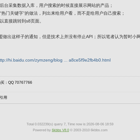
过后台采集数据入库，用户搜索的时候直接展示网站的产品；
用“热门关键字”的做法，列出来给用户看，而不是给用户自己搜索；
以直接跳转到s8页面。
联盟做出这样子的通知，但是技术上并没有停止API；所以笔者认为暂时小
ttp://hi.baidu.com/zymzeng/blog ... a8ce5f9e2fb4b0.html
：QQ 70767766
引用
Total 0.032239(s) query 7, Time now is:2026-08-06 18:59
Powered by
6kbbs V8.0
© 2003-2010 6kbbs.com