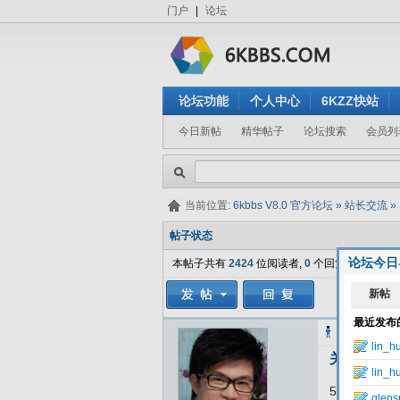
门户
|
论坛
论坛功能
个人中心
6KZZ快站
今日新帖
精华帖子
论坛搜索
会员列
当前位置:
6kbbs V8.0 官方论坛
»
站长交流
»
帖子状态
论坛今日
本帖子共有
2424
位阅读者,
0
个回复.
zym
发表于
关于淘宝
5月份，国