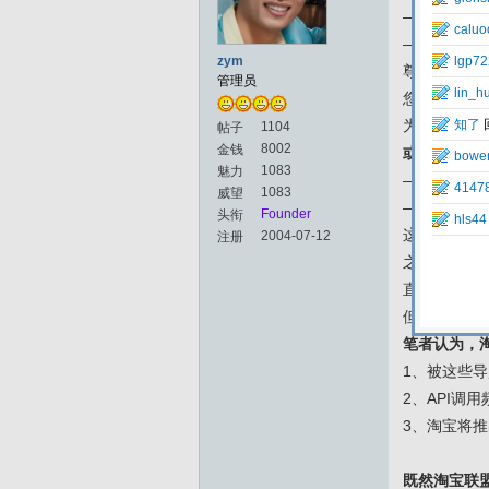
—————
——
zym
尊敬的淘宝
管理员
您好！
为了优化淘
1104
帖子
8002
金钱
或从S8抓取
1083
魅力
—————
1083
威望
——
Founder
头衔
这则通告的
2004-07-12
注册
之前这类网
直观的进行
但现在，淘
笔者认为，
1、被这些
2、API调
3、淘宝将
既然淘宝联