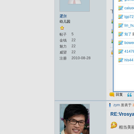
下载在图片
逻尔
01.jpg
幼儿园
02.jpg
5
帖子
22
金钱
03.jpg
22
魅力
本帖的隐
22
威望
2010-08-28
注册
回复
zym
发表于
RE:Vrosya
相当美