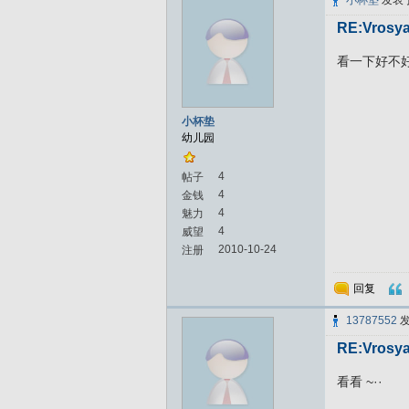
小杯垫
发表
RE:Vrosya
看一下好不好看
小杯垫
幼儿园
4
帖子
4
金钱
4
魅力
4
威望
2010-10-24
注册
回复
13787552
RE:Vrosya
看看 ~··