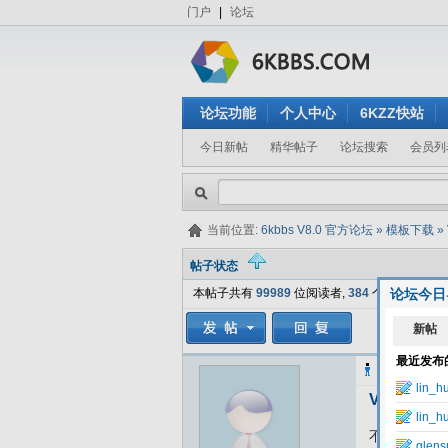
门户
|
论坛
论坛功能
个人中心
6KZZ快站
今日新帖
精华帖子
论坛搜索
会员列
当前位置:
6kbbs V8.0 官方论坛
»
模板下载
»
帖子状态
本帖子共有
99989
位阅读者,
384
个回复.
论坛今日
逻尔
发表于
Vrosya - 
不知道算不算