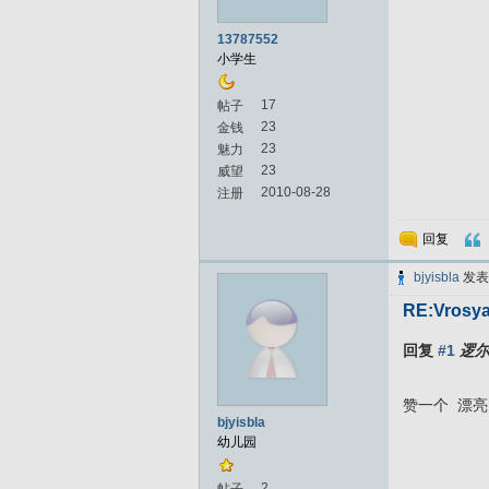
13787552
小学生
17
帖子
23
金钱
23
魅力
23
威望
2010-08-28
注册
回复
bjyisbla
发
RE:Vrosya
回复
#1
逻
赞一个 漂亮
bjyisbla
幼儿园
2