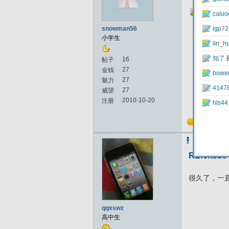
12875855
snowman56
小学生
16
帖子
27
金钱
27
魅力
27
威望
2010-10-20
注册
回复
qqxswz
发表
RE:6kb
很久了，一
qqxswz
高中生