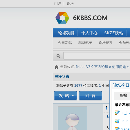
门户
|
论坛
论坛功能
个人中心
6KZZ快站
今日新帖
精华帖子
论坛搜索
会员列
当前位置:
6kbbs V8.0 官方论坛
»
使用问题
»
帖子状态
论坛今日
本帖子共有
1677
位阅读者,
1
个回复.
snowman56
6kbbs 
6kbbs V