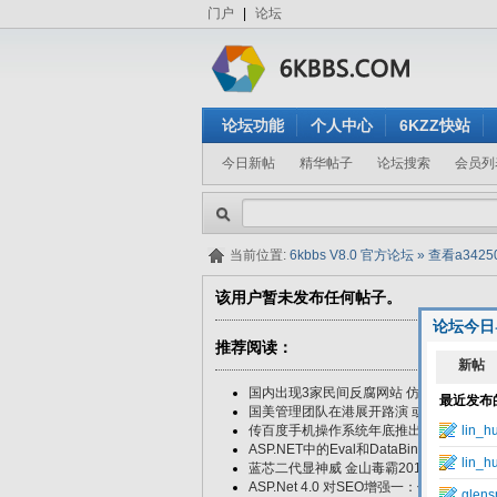
门户
|
论坛
论坛功能
个人中心
6KZZ快站
今日新帖
精华帖子
论坛搜索
会员列
当前位置:
6kbbs V8.0 官方论坛
»
查看a3425
该用户暂未发布任何帖子。
论坛今日
推荐阅读：
国内出现3家民间反腐网站 仿印度“我行贿了
国美管理团队在港展开路演 或为增发铺路
传百度手机操作系统年底推出基于Androi
ASP.NET中的Eval和DataBinder.Eval方法
蓝芯二代显神威 金山毒霸2011技术引擎
ASP.Net 4.0 对SEO增强一：使用MetaDescr