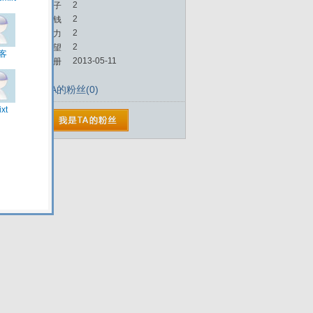
2
帖子
2
金钱
2
魅力
2
威望
2013-05-11
注册
TA的粉丝(0)