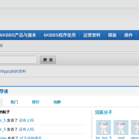
6KBBS产品与服务
6KBBS程序使用
运营资料
模板
插件
表
09ggcgfd的资料
导读
”
d平台
解读
iption，MetaKeywords，RedirectPermanant等