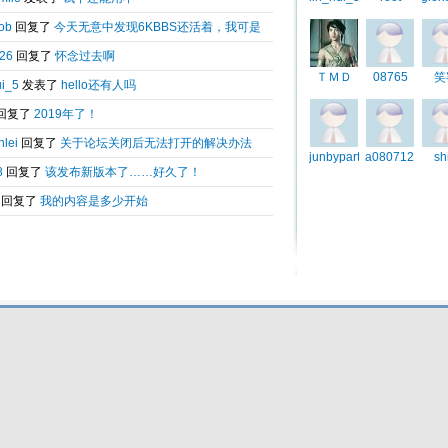
信息
Total 0.14106(s) query 9, Time now is:2026-08-09 19:18
Powered by
6kbbs V8.0
© 2003-2010 6kbbs.com