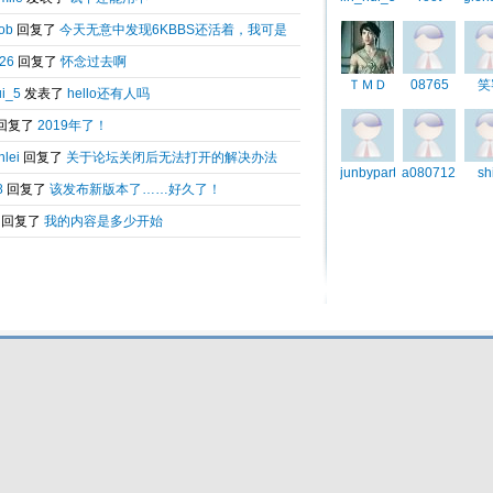
览会引热捧
争失序
Total 0.133916(s) query 9, Time now is:2026-08-08 23:26
Powered by
6kbbs V8.0
© 2003-2010 6kbbs.com