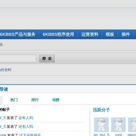
6KBBS产品与服务
6KBBS程序使用
运营资料
模板
插件
表
en的资料
导读
网
解读
色
上涨
现金