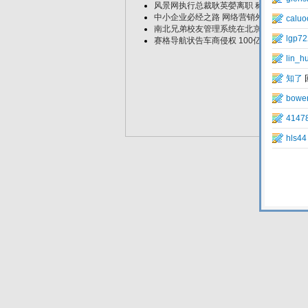
风景网执行总裁耿英嫈离职 称要愿赌服输
中小企业必经之路 网络营销外包
南北兄弟校友管理系统在北京国际教育博
赛格导航状告车商侵权 100亿GPS市场竞