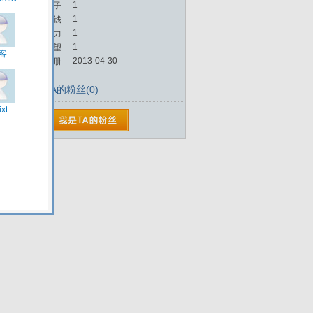
1
帖子
1
金钱
1
魅力
1
威望
2013-04-30
注册
TA的粉丝(0)