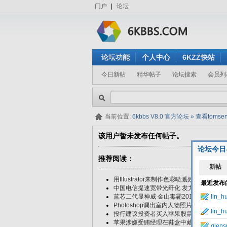
门户
|
论坛
论坛功能
个人中心
6KZZ快站
今日新帖
精华帖子
论坛搜索
会员列
当前位置:
6kbbs V8.0 官方论坛
»
查看toms
该用户暂未发布任何帖子。
论坛今日
推荐阅读：
用Illustrator来制作色彩喷溅效果
中国电信提速宽带光纤化 发力云计算物联
蓝芯二代显神威 金山毒霸2011技术引擎
Photoshop调出室内人物照片高贵的红褐
投行建议投资者买入苹果股票：9月股价或
苹果涉嫌受贿经理在鞋盒中藏匿15万美元