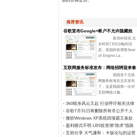
票的价格走势。
推荐资讯
谷歌宣布Google+帐户不允许隐藏姓
新浪科技讯 北
名和性别
京时间7月6日晚间消
息，美国科技博客Sear
ch Engine La...
互联网服务标准发布：网络招聘迎来春
我国首个互联
天
网服务标准在北京发布
了，这是我国第一次对
互联网统计服...
360暗杀风云又起 行业呼吁相关法律
尽快出台
谷歌7月31日将删除所有非公开个人
资料页面
微软Windows XP系统四项霸王条款
被判无效
盈利模式不明 LBS投资潮“跪求”指路
标
互助分享 大气谦和：卡饭论坛的运营