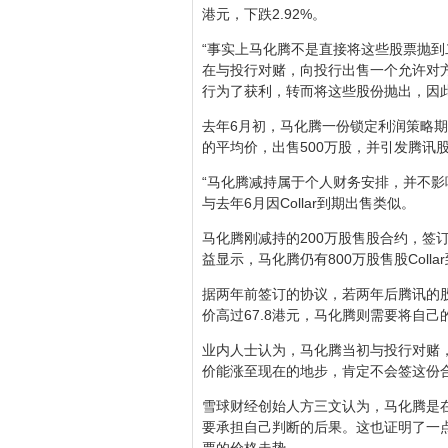
港元，下跌2.92%。
“事实上马化腾不是直接将这些股票抛到
在与投行对赌，向投行出售一个允许对方
行为了获利，转而将这些股份抛出，因
去年6月初，马化腾一份锁定利润策略期权组合(
的平均价，出售500万股，并引发腾讯
“马化腾减持属于个人财务安排，并不影
与去年6月因Collar到期出售类似。
马化腾刚减持的200万股售股合约，签订
益显示，马化腾仍有800万股售股Col
据两年前签订的协议，若两年后腾讯的股
价高过67.8港元，马化腾则需要将自己
业内人士认为，马化腾当初与投行对赌
价能涨至现在的地步，肯定不会签这份
雪球财经创始人方三文认为，马化腾是在
要承担自己判断的后果。这也证明了一