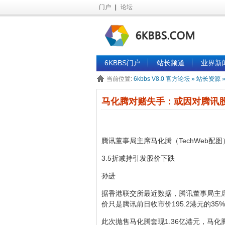
门户
|
论坛
6KBBS门户
站长频道
业界新
当前位置:
6kbbs V8.0 官方论坛
»
站长资源
马化腾对赌失手：或因对腾讯
腾讯董事局主席马化腾（TechWeb配图
3.5折减持引发股价下跌
孙进
据香港联交所最近数据，腾讯董事局主席马
价只是腾讯前日收市价195.2港元的35
此次抛售马化腾套现1.36亿港元，马化腾在