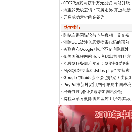
之道
07073游戏网获千万元投资 网站升级
Discuz! X2再度发力
淘宝的无线逻辑：两腿走路 开放与新
商业生态
开启成功营销的金钥匙
热文排行
陈晓自辩阴谋论与内斗真相：黄光裕
智商高
清除SQL被注入恶意病毒代码的语句
谷歌宣布Google+帐户不允许隐藏姓
名和性别
传美国视频网站Hulu考虑出售 收购方
非谷歌
互联网服务标准发布：网络招聘迎来
春天
MySQL数据库对dvbbs.php全文搜索
的完全分析
Google与Baidu会不会也吵架？类似3
60与腾讯...
PayPal推新外贸门户网 布局中国跨境
电子商务
出奇制胜 如何快速增加网站外链
携程网单方删除酒店差评 用户称其欺
骗消费者