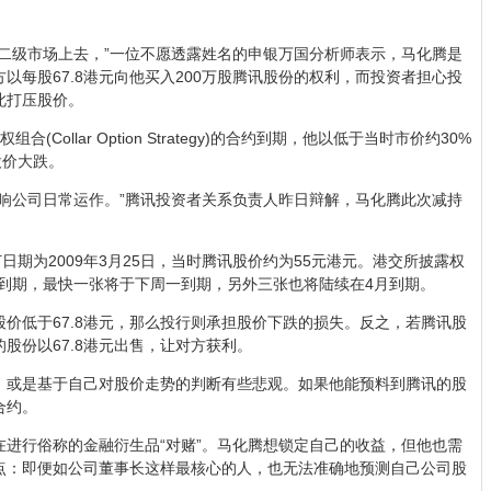
二级市场上去，”一位不愿透露姓名的申银万国分析师表示，马化腾是
以每股67.8港元向他买入200万股腾讯股份的权利，而投资者担心投
此打压股价。
Collar Option Strategy)的合约到期，他以低于当时市价约30%
股价大跌。
响公司日常运作。”腾讯投资者关系负责人昨日辩解，马化腾此次减持
日期为2009年3月25日，当时腾讯股价约为55元港元。港交所披露权
lar到期，最快一张将于下周一到期，另外三张也将陆续在4月到期。
价低于67.8港元，那么投行则承担股价下跌的损失。反之，若腾讯股
的股份以67.8港元出售，让对方获利。
，或是基于自己对股价走势的判断有些悲观。如果他能预料到腾讯的股
合约。
进行俗称的金融衍生品“对赌”。马化腾想锁定自己的收益，但他也需
点：即便如公司董事长这样最核心的人，也无法准确地预测自己公司股