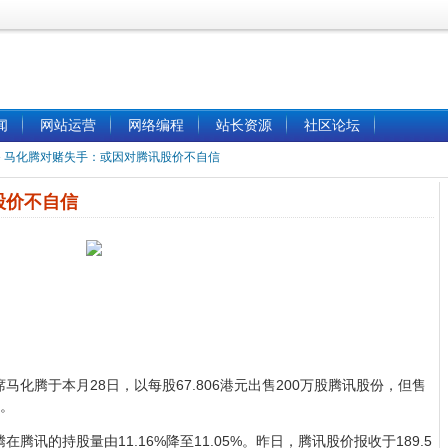
闻
网站运营
网络编程
站长资源
社区论坛
»
马化腾对赌失手：或因对腾讯股价不自信
股价不自信
）
化腾于本月28日，以每股67.806港元出售200万股腾讯股份，但售
%。
腾讯的持股量由11.16%降至11.05%。昨日，腾讯股价报收于189.5