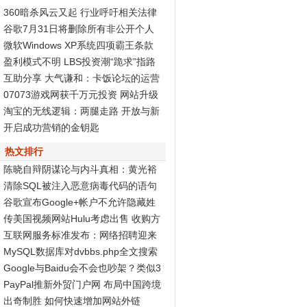
360暗杀风云又起 行业呼吁相关法律
尽快出台
谷歌7月31日将删除所有非公开个人
资料页面
微软Windows XP系统四项霸王条款
被判无效
盈利模式不明 LBS投资潮“跪求”指路
标
互助分享 大气谦和：卡饭论坛的运营
之道
07073游戏网获千万元投资 网站升级
Discuz! X2再度发力
淘宝的无线逻辑：两腿走路 开放与新
商业生态
开启成功营销的金钥匙
热文排行
陈晓自辩阴谋论与内斗真相：黄光裕
智商高
清除SQL被注入恶意病毒代码的语句
谷歌宣布Google+帐户不允许隐藏姓
名和性别
传美国视频网站Hulu考虑出售 收购方
非谷歌
互联网服务标准发布：网络招聘迎来
春天
MySQL数据库对dvbbs.php全文搜索
的完全分析
Google与Baidu会不会也吵架？类似3
60与腾讯...
PayPal推新外贸门户网 布局中国跨境
电子商务
出奇制胜 如何快速增加网站外链