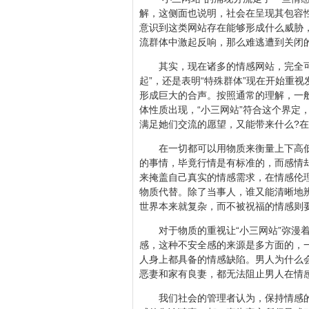
解，这侧面也说明，社会在呈现其包容
意识到这类网站存在能够形成什么威胁，
流群体中激起反响，那么难逃遭到关闭
其实，现在诸多的情感网站，完全可以
起”，还是表明“特殊群体”现在开始重
形成巨大的合声。按照通常的理解，一
体性质出现，“小三网站”符合这个界定
满足她们交流的愿望，又能带来什么?
在一切都可以用物质来衡量上下高低的
的事情，毕竟行情是有标准的，而感情却
来掩盖自己真实的情感需求，在情感伦
物质代替。除了当事人，谁又能清晰地
世界本来就复杂，而不被祝福的情感则
对于物质的重视让“小三网站”弥漫着
感，这种不安全感的来源是多方面的，
人身上都具备的情感缺陷。男人为什么
恶妻和家有良妻，都无法阻止男人在情
我们社会的管理者认为，保持情感的