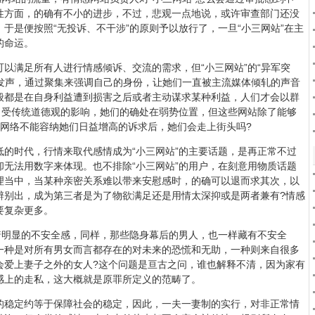
性方面，的确有不小的进步，不过，悲观一点地说，或许审查部门还没
于是便按照“无投诉、不干涉”的原则予以放行了，一旦“小三网站”在主
的命运。
满足所有人进行情感倾诉、交流的需求，但“小三网站”的“异军突
视发声，通过聚集来强调自己的身份，让她们一直被主流媒体倾轧的声音
般都是在自身利益遭到损害之后或者主动谋求某种利益，人们才会以群
，受传统道德观的影响，她们的确处在弱势位置，但这些网站除了能够
在网络不能容纳她们日益增高的诉求后，她们会走上街头吗?
时代，行情来取代感情成为“小三网站”的主要话题，是再正常不过
无法用数字来体现。也不排除“小三网站”的用户，在刻意用物质话题
理当中，当某种亲密关系难以带来安慰感时，的确可以退而求其次，以
辨别出，成为第三者是为了物欲满足还是用情太深抑或是两者兼有?情感
要复杂更多。
明显的不安全感，同样，那些隐身幕后的男人，也一样藏有不安全
一种是对所有男女而言都存在的对未来的恐慌和无助，一种则来自很多
会爱上妻子之外的女人?这个问题是亘古之问，谁也解释不清，因为家有
感上的走私，这大概就是原罪所定义的范畴了。
稳定约等于保障社会的稳定，因此，一夫一妻制的实行，对非正常情