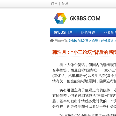
门户
|
论坛
6KBBS门户
站长频道
业界新
当前位置:
6kbbs V8.0 官方论坛
»
站长频道
韩浩月：“小三论坛”背后的感
看上去像个笑话，但国内的确出现了众多
名字搞笑，而且自称“国内唯一一家小三
(奢侈品、汽车和房子)以及生活费(每个
情有关，但也能清晰地看到，隐藏在行
负有引领主流价值观走向的媒体，在
有所偏差，但通过浏览包括“三情网”在
起，基本勾勒出来情感多元时代的一个
分存在，但更多地却可以看到一些社会
“小三网站”的涌现分流走了一些情感