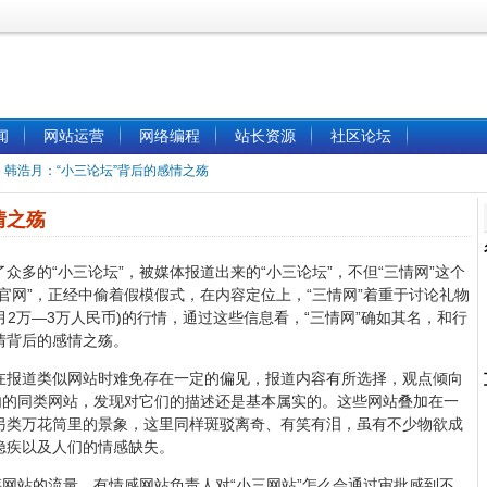
闻
网站运营
网络编程
站长资源
社区论坛
»
韩浩月：“小三论坛”背后的感情之殇
情之殇
的“小三论坛”，被媒体报道出来的“小三论坛”，不但“三情网”这个
官网”，正经中偷着假模假式，在内容定位上，“三情网”着重于讨论礼物
月2万—3万人民币)的行情，通过这些信息看，“三情网”确如其名，和行
情背后的感情之殇。
报道类似网站时难免存在一定的偏见，报道内容有所选择，观点倾向
内的同类网站，发现对它们的描述还是基本属实的。这些网站叠加在一
另类万花筒里的景象，这里同样斑驳离奇、有笑有泪，虽有不少物欲成
隐疾以及人们的情感缺失。
网站的流量，有情感网站负责人对“小三网站”怎么会通过审批感到不