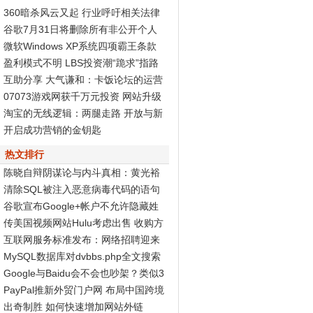
360暗杀风云又起 行业呼吁相关法律
尽快出台
谷歌7月31日将删除所有非公开个人
资料页面
微软Windows XP系统四项霸王条款
被判无效
盈利模式不明 LBS投资潮“跪求”指路
标
互助分享 大气谦和：卡饭论坛的运营
之道
07073游戏网获千万元投资 网站升级
Discuz! X2再度发力
淘宝的无线逻辑：两腿走路 开放与新
商业生态
开启成功营销的金钥匙
热文排行
陈晓自辩阴谋论与内斗真相：黄光裕
智商高
清除SQL被注入恶意病毒代码的语句
谷歌宣布Google+帐户不允许隐藏姓
名和性别
传美国视频网站Hulu考虑出售 收购方
非谷歌
互联网服务标准发布：网络招聘迎来
春天
MySQL数据库对dvbbs.php全文搜索
的完全分析
Google与Baidu会不会也吵架？类似3
60与腾讯...
PayPal推新外贸门户网 布局中国跨境
电子商务
出奇制胜 如何快速增加网站外链