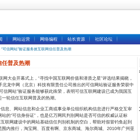
闻
网站运营
网络编程
站长资源
社区论坛
»
“可信网站”验证服务掀互联网信任普及热潮
信任普及热潮
中国互联网大会开幕式上，“寻找中国互联网价值和潜质之星”评选结果揭晓，
联手北龙中网（北京）科技有限责任公司推出的可信网站验证服务荣获中
 “可信网站”验证服务能够获此殊荣，表明可信互联网建设已成为我国互
起一轮信任互联网普及的热潮。
册信息、网站信息和企业工商或事业单位组织机构信息进行严格交互审
站的“可信身份证”，也是亿万网民判别网站是否可信的权威认证标
信互联网建设中的网站基础信任判别机制的空白，帮助对假冒钓鱼起到
围内推行，淘宝网、百度有啊、京东商城、海尔商城、2010年广州亚
。