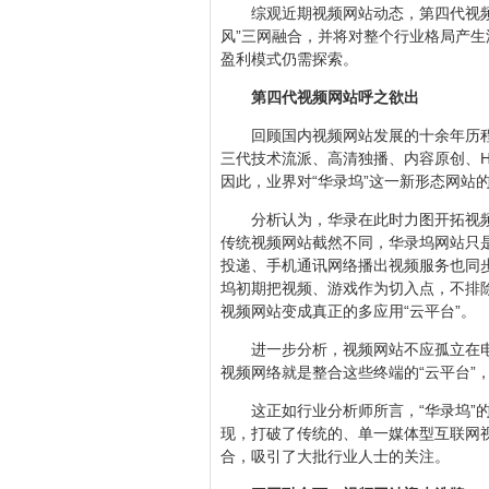
综观近期视频网站动态，第四代视频
风”三网融合，并将对整个行业格局产
盈利模式仍需探索。
第四代视频网站呼之欲出
回顾国内视频网站发展的十余年历
三代技术流派、高清独播、内容原创、H
因此，业界对“华录坞”这一新形态网站
分析认为，华录在此时力图开拓视
传统视频网站截然不同，华录坞网站只
投递、手机通讯网络播出视频服务也同步
坞初期把视频、游戏作为切入点，不排
视频网站变成真正的多应用“云平台”。
进一步分析，视频网站不应孤立在
视频网络就是整合这些终端的“云平台”
这正如行业分析师所言，“华录坞”
现，打破了传统的、单一媒体型互联网
合，吸引了大批行业人士的关注。