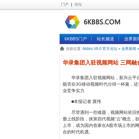
门户
|
论坛
6KBBS门户
站长频道
业界新
当前位置:
6kbbs V8.0 官方论坛
»
业界新闻
华录集团入驻视频网站 三网融
华录集团入驻视频网站，新兴云平
能否在3G移动视频时代分得一杯羹，
业竞争实力
■本报记者 冀伟
尽管遇到一些难题，视频网站依旧
册上线阶段，挟第四代视频“云”概念，
上市，成为国内首家在A股市场上市的
合的时代机遇。