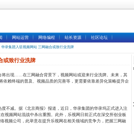
闻
网站运营
网络编程
站长资源
社区论坛
»
华录集团入驻视频网站 三网融合或致行业洗牌
合或致行业洗牌
台将出现……在三网融合背景下，视频网站或迎来行业洗牌。未来，其
还将依赖终端的普及、视频品质的完善等，更需要依靠差异化策略提升企
热度不减。据《北京商报》报道，近日，华录集团的华录坞正式进入注
欲在视频网站混战中杀出重围。此外，乐视网日前正式在深交所创业板
网络视频公司，此举意在提升乐视网在相关领域的竞争力，把握三网融