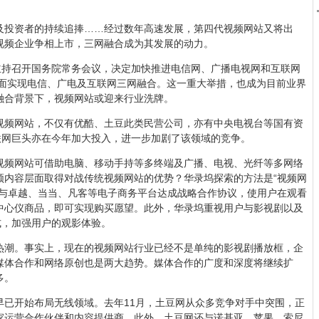
及投资者的持续追捧……经过数年高速发展，第四代视频网站又将出
视频企业争相上市，三网融合成为其发展的动力。
主持召开国务院常务会议，决定加快推进电信网、广播电视网和互联网
全面实现电信、广电及互联网三网融合。这一重大举措，也成为目前业界
融合背景下，视频网站或迎来行业洗牌。
视频网站，不仅有优酷、土豆此类民营公司，亦有中央电视台等国有资
联网巨头亦在今年加大投入，进一步加剧了该领域的竞争。
视频网站可借助电脑、移动手持等多终端及广播、电视、光纤等多网络
频内容层面取得对战传统视频网站的优势？华录坞探索的方法是“视频网
经与卓越、当当、凡客等电子商务平台达成战略合作协议，使用户在观看
中心仪商品，即可实现购买愿望。此外，华录坞重视用户与影视剧以及
式，加强用户的观影体验。
热潮。事实上，现在的视频网站行业已经不是单纯的影视剧播放框，企
媒体合作和网络原创也是两大趋势。媒体合作的广度和深度将继续扩
多。
早已开始布局无线领域。去年11月，土豆网从众多竞争对手中突围，正
家运营合作伙伴和内容提供商。此外，土豆网还与诺基亚、苹果、索尼