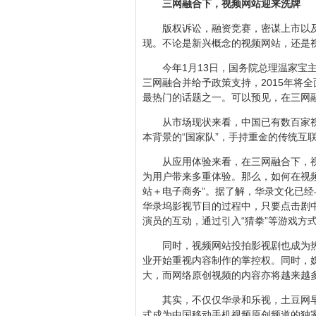
三网融合下，视频网站迎来洗牌
版权诉讼，融资竞赛，密谋上市以
现。不论是新兴概念的视频网站，还是
今年1月13日，国务院总理温家宝
三网融合并给予政策支持，2015年将
最热门的话题之一。可以预见，在三网
从市场现状来看，中国已有数百家
本背景的“国家队”，手持重金的传统互
从应用体验来看，在三网融合下，
为用户带来多重体验。那么，如何在视
站＋电子商务”。据了解，华录文化已
华录坞影视节目的过程中，只要点击剧
演员的互动，通过引入“猜拳”等游戏方
同时，视频网站投拍影视剧也成为
业开始重视内容制作的掌控权。同时，
大，而网络原创视频的内容亦将越来越
其实，不仅仅华录和乐视，土豆网
式成为中国移动手机视频原创频道的独