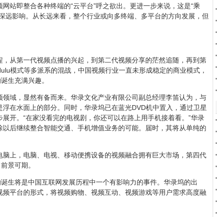
网站即整合各种终端的“云平台”呼之欲出。更进一步来说，这是“乘
生深远影响。从长远来看，整个行业或向多终端、多平台的方向发展，但
程，从第一代视频点播的兴起，到第二代视频分享的茫然追随，再到第
ulu模式等多派系的混战，中国视频行业一直未形成稳定的商业模式，
的诞生充满兴趣。
频领域，显然有备而来。华录文化产业有限公司副总经理李笛认为，与
是浮在水面上的部分。同时，华录坞已在蓝光DVD机中置入，通过卫星
展开。“在家没看完的电视剧，你还可以在路上用手机接着看。”华录
除以后继续整合智能交通、手机增值业务的可能。届时，其将从单纯的
电脑上，电脑、电视、移动便携设备的视频融合拥有巨大市场，第四代
，前景可期。
的诞生将是中国互联网发展历程中一个有影响力的事件。华录坞的出
视频平台的形式，将视频购物、视频互动、视频游戏等用户需求高度融