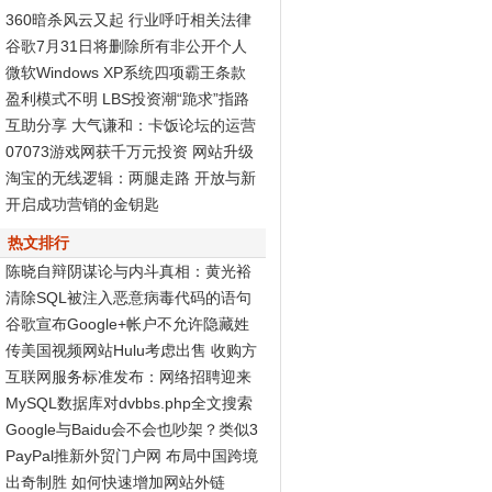
360暗杀风云又起 行业呼吁相关法律
尽快出台
谷歌7月31日将删除所有非公开个人
资料页面
微软Windows XP系统四项霸王条款
被判无效
盈利模式不明 LBS投资潮“跪求”指路
标
互助分享 大气谦和：卡饭论坛的运营
之道
07073游戏网获千万元投资 网站升级
Discuz! X2再度发力
淘宝的无线逻辑：两腿走路 开放与新
商业生态
开启成功营销的金钥匙
热文排行
陈晓自辩阴谋论与内斗真相：黄光裕
智商高
清除SQL被注入恶意病毒代码的语句
谷歌宣布Google+帐户不允许隐藏姓
名和性别
传美国视频网站Hulu考虑出售 收购方
非谷歌
互联网服务标准发布：网络招聘迎来
春天
MySQL数据库对dvbbs.php全文搜索
的完全分析
Google与Baidu会不会也吵架？类似3
60与腾讯...
PayPal推新外贸门户网 布局中国跨境
电子商务
出奇制胜 如何快速增加网站外链