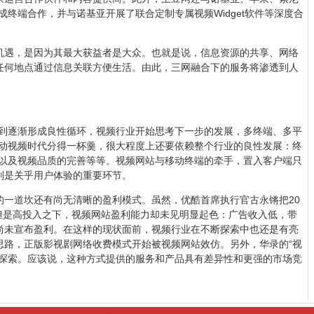
成终端合作，并与诺基亚开展了联合定制专属视频Widget软件等深度合
机遇，是因为其最大获益者是大众。也就是说，信息资源的共享、网络
任何地点通过信息关联方便生活。由此，三网融合下的服务将渗透到人
度到逐渐形成良性循环，视频行业开始思考下一步的发展，多终端、多平
移动视频时代分得一杯羹，很大程度上还要依赖整个行业的良性发展：终
整以及视频品质的完善等等。视频网站与移动终端的牵手，置入客户端只
则是关乎用户体验的重要环节。
的一道坎还有尚无清晰的盈利模式。虽然，优酷首席执行官古永锵把20
，但是高投入之下，视频网站盈利能力却未见明显起色：广告收入低，带
尚未宣布盈利。在这样的现状面前，视频行业在不断探索中也还是有亮
思路，正版影视剧网络收费模式开始被视频网站效仿。另外，华录的“视
的探索。应该说，这种方式提供的服务和产品具有差异性和更强的市场竞