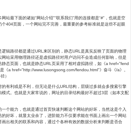
站最下面的诸如“网站介绍”“联系我们”用的连接都是“#”，也就是空
个404页面，一个网站完不完善，最重要的参考标准就是这些不起眼
逻辑路径都是通过URL来区别的，静态URL是真实反映了页面的物理
实网站采用物理路径还是虚拟路径对用户访问不会造成任何影响，但是
页面，也就是静态URL页采用了相对虚拟路径，如《a href=”fend
ref=”http://www.lusongsong.com/fendou.html”》奋斗《/a》。
路径）
对的有利或是不利，但无论是什么URL结构，层级过多就会多搜索引擎
构模式。也就是大家常说的，网址的目录结构最好不超过3层（如本文配
的一个能力，也就是通过首页快速判断这个网站的好坏，当然这是个入
站的好坏，就显太业余了，进阶能力不仅要求能在书面上画出一个网站
要画出相关的联系和内容，通过个各种有效的数据分析来判断是否合