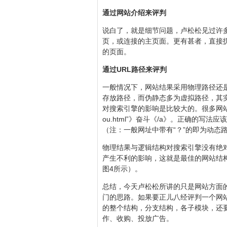
通过网站介绍来评判
说白了，就是细节问题，卢松松见过许多网
页，或连接的主页面。更有甚者，直接扔
的页面。
通过URL路径来评判
一般情况下，网站结果采用物理路径还是
存放路径，而伪静态多为虚拟路径，其
对搜索引擎的影响是比较大的。很多网站静态
ou.html”》奋斗《/a》。正确的写法应该是《a h
（注：一般网址中带有“？”的即为动态
物理结果与逻辑结构对搜索引擎没有绝
产生不利的影响，这就是最佳的网站结
图4所示）。
总结，今天卢松松所讲的只是网站方面
门的思路。如果要正儿八经评判一个网
的整个结构，分支结构，各子模块，还
作、收购、投放广告。