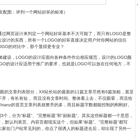
文配图：评判一个网站好坏的标准）
通过网页设计来判定一个网站好坏基本不大可能了，而只有LOGO是整
夫设计的东西，所有一个LOGO的好坏直接决定用户对你网站的信任
OGO的对比中，那个显得更专业？
体建设，LOGO的设计应面向各种条件作出相应规范，设计的LOGO颜
GO的设计应适用于推广的要求，也就是LOGO可以放在任何地方，不
眼的文章列表部分，XX站长站的最新的11篇文章尽然有6篇加粗，甚至
不齐，有长有短， 而且没有文章时间。整体看上去，不仅眼晕，而且给
hianz的首页文章列表就整齐的多，而且标题字数都能控制的刚刚好。
3个，分为“标题”、“完整标题”和“副标题”。其实这些标题都一个意思，
，默认列表页、内容页都现实这个，但如果“标题”、“完整标题”都写
大家在门户站常见到的，你点了很诱人的标题进去后，却出现了另外一