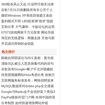
360暗杀风云又起 行业呼吁相关法律
尽快出台
谷歌7月31日将删除所有非公开个人
资料页面
微软Windows XP系统四项霸王条款
被判无效
盈利模式不明 LBS投资潮“跪求”指路
标
互助分享 大气谦和：卡饭论坛的运营
之道
07073游戏网获千万元投资 网站升级
Discuz! X2再度发力
淘宝的无线逻辑：两腿走路 开放与新
商业生态
开启成功营销的金钥匙
热文排行
陈晓自辩阴谋论与内斗真相：黄光裕
智商高
清除SQL被注入恶意病毒代码的语句
谷歌宣布Google+帐户不允许隐藏姓
名和性别
传美国视频网站Hulu考虑出售 收购方
非谷歌
互联网服务标准发布：网络招聘迎来
春天
MySQL数据库对dvbbs.php全文搜索
的完全分析
Google与Baidu会不会也吵架？类似3
60与腾讯...
PayPal推新外贸门户网 布局中国跨境
电子商务
出奇制胜 如何快速增加网站外链