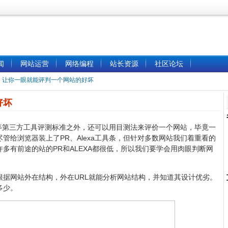
闻
网站运营
网络编程
站长资源
社区论坛
»
让你一眼就能评判一个网站的好坏
好坏
链接等第三方工具评测标准之外，还可以用目测法来评价一个网站，毕竟一
管给浏览器装上了PR、Alexa工具条，但针对多数网站我们着重看的
多有前途的站的PR和ALEXA都很低，所以我们要学会用肉眼判断网
根据网站外在结构，外在URL就能分析网站结构，并知道其设计优劣。
多少。