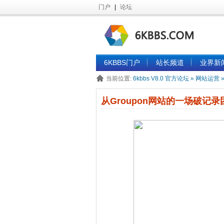
门户
|
论坛
6KBBS门户
站长频道
业界新
当前位置:
6kbbs V8.0 官方论坛
»
网站运营
从Groupon网站的一场破记