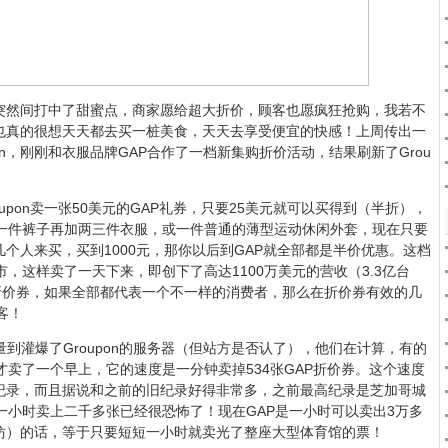
后，突然间打中了甜蜜点，商家愿给超大折价，顾客也愿疯狂抢购，我若不
也真的很想天天都去买一桩美食，天天去享受便宜的快感！上周传出一
on，刚刚和衣服品牌GAP合作了一档新集购折价活动，结果刷新了Grou
upon卖一张50美元的GAP礼券，只要25美元就可以买得到（半折），
或一件裤子再加两三件衣服，或一件普通的薄型运动休闲外套，现在只要
个人来买，买到1000元，那你以后到GAP就全部都是半价优惠。这档
，这样卖了一天下来，即创下了高达1100万美元的营收（3.3亿台
折价券，如果全部都代表一个不一样的消费者，那么在折价券有效的几
客！
到灌爆了Groupon的服务器（但站方是否认了），他们在计算，有的
才卖了一个早上，它的速度是一分钟卖掉534张GAP折价券。这个速度
的新纪录，而且据说和之前的旧纪录好得非常多，之前最高纪录是芝加哥城
一小时卖上二千多张已经很恐怖了！现在GAP是一小时可以卖出3万多
仿）的话，等于只要短短一小时就卖光了整座大型体育馆的票！