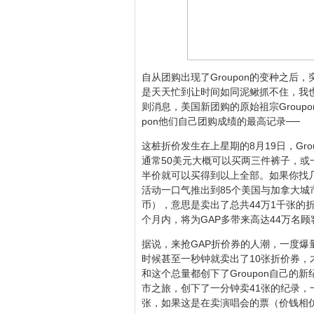
自从团购出现了Groupon的变种之
是天天忙到让时间如同泥鳅抓不住，我
则消息，美国新团购的原始祖宗Group
pon他们自己团购成绩的最高记录──
这桩折价发生在上星期的8月19日，Gro
通常50美元大概可以买两三件裤子，
半价就可以买得到以上全部。如果你找几
活动一口气推出到85个美国与加拿大城市
币），意思是卖出了总共44万1千张的
个月内，将为GAP多带来高达44万名顾
据说，来抢GAP折价券的人潮，一度爆量
时候甚至一秒钟就卖出了10张折价券，
和这个总量都创下了Groupon自己
市之旅，创下了一分钟卖41张的纪录，
张，如果这是在卖演唱会的票（价钱相