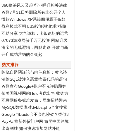
360暗杀风云又起 行业呼吁相关法律
尽快出台
谷歌7月31日将删除所有非公开个人
资料页面
微软Windows XP系统四项霸王条款
被判无效
盈利模式不明 LBS投资潮“跪求”指路
标
互助分享 大气谦和：卡饭论坛的运营
之道
07073游戏网获千万元投资 网站升级
Discuz! X2再度发力
淘宝的无线逻辑：两腿走路 开放与新
商业生态
开启成功营销的金钥匙
热文排行
陈晓自辩阴谋论与内斗真相：黄光裕
智商高
清除SQL被注入恶意病毒代码的语句
谷歌宣布Google+帐户不允许隐藏姓
名和性别
传美国视频网站Hulu考虑出售 收购方
非谷歌
互联网服务标准发布：网络招聘迎来
春天
MySQL数据库对dvbbs.php全文搜索
的完全分析
Google与Baidu会不会也吵架？类似3
60与腾讯...
PayPal推新外贸门户网 布局中国跨境
电子商务
出奇制胜 如何快速增加网站外链