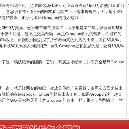
从来没有因此当机，也透露这场GAP活动应该有高达1500万名使用者看到
会员），意思说有差不多3%的网友看到就买下了这张折价券，天，这个3%
是转换率，似乎可看出Groupon的惊人魅力－－
经达3500万美元，已经非常非常厉害了，而今年是第二年，营收可望破4
十倍！注意，这不是交易金额，而是Groupon收到的营收，不过它的
0%以上，而据说到最后买了折价券而真的到店的比率，则在80几%，
乘以80几%的人到店消费！而对Groupon更有意思的是，还有10几%
下这一场破记录的团购，它说，其实这场纪录，并不完全是靠Groupo
话一点，就是让网友的嘴巴，变成是你的广告看板，由网友自己来传出
松的在facebook、twitter等处传出去！但，如果Groupon这一次真
当GAP是它每天几十档Groupon的其中一档，那么，刚刚说了一大