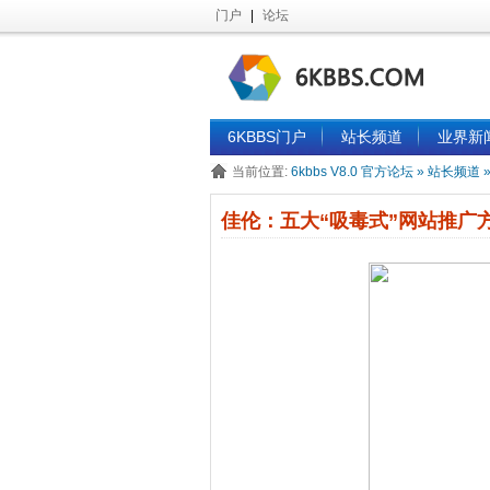
门户
|
论坛
6KBBS门户
站长频道
业界新
当前位置:
6kbbs V8.0 官方论坛
»
站长频道
佳伦：五大“吸毒式”网站推广