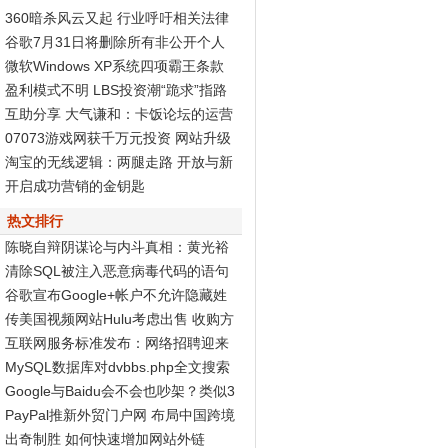
360暗杀风云又起 行业呼吁相关法律
尽快出台
谷歌7月31日将删除所有非公开个人
资料页面
微软Windows XP系统四项霸王条款
被判无效
盈利模式不明 LBS投资潮“跪求”指路
标
互助分享 大气谦和：卡饭论坛的运营
之道
07073游戏网获千万元投资 网站升级
Discuz! X2再度发力
淘宝的无线逻辑：两腿走路 开放与新
商业生态
开启成功营销的金钥匙
热文排行
陈晓自辩阴谋论与内斗真相：黄光裕
智商高
清除SQL被注入恶意病毒代码的语句
谷歌宣布Google+帐户不允许隐藏姓
名和性别
传美国视频网站Hulu考虑出售 收购方
非谷歌
互联网服务标准发布：网络招聘迎来
春天
MySQL数据库对dvbbs.php全文搜索
的完全分析
Google与Baidu会不会也吵架？类似3
60与腾讯...
PayPal推新外贸门户网 布局中国跨境
电子商务
出奇制胜 如何快速增加网站外链