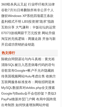
360暗杀风云又起 行业呼吁相关法律
尽快出台
谷歌7月31日将删除所有非公开个人
资料页面
微软Windows XP系统四项霸王条款
被判无效
盈利模式不明 LBS投资潮“跪求”指路
标
互助分享 大气谦和：卡饭论坛的运营
之道
07073游戏网获千万元投资 网站升级
Discuz! X2再度发力
淘宝的无线逻辑：两腿走路 开放与新
商业生态
开启成功营销的金钥匙
热文排行
陈晓自辩阴谋论与内斗真相：黄光裕
智商高
清除SQL被注入恶意病毒代码的语句
谷歌宣布Google+帐户不允许隐藏姓
名和性别
传美国视频网站Hulu考虑出售 收购方
非谷歌
互联网服务标准发布：网络招聘迎来
春天
MySQL数据库对dvbbs.php全文搜索
的完全分析
Google与Baidu会不会也吵架？类似3
60与腾讯...
PayPal推新外贸门户网 布局中国跨境
电子商务
出奇制胜 如何快速增加网站外链