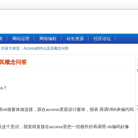
闻
网站运营
网络编程
站长资源
社区论坛
»
扫盲大讲堂：Access的特点及其概念问答
及其概念问答
s？
用vb做窗体做连接，跟在access里面设计窗体，报表 再调VBA来编代码
个意识，我觉得直接在access里把一切都作好再调用 vb编码好像