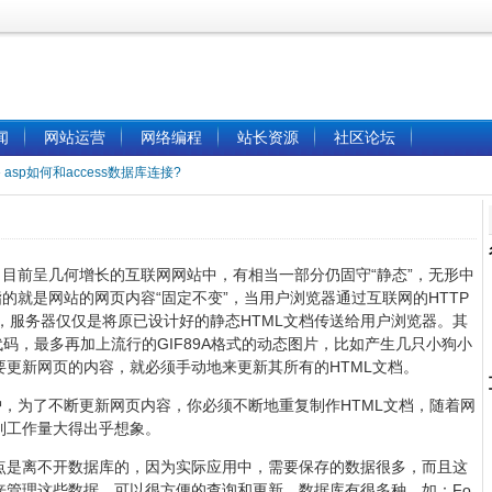
闻
网站运营
网络编程
站长资源
社区论坛
»
asp如何和access数据库连接?
？目前呈几何增长的互联网网站中，有相当一部分仍固守“静态”，无形中
的就是网站的网页内容“固定不变”，当用户浏览器通过互联网的HTTP
，服务器仅仅是将原已设计好的静态HTML文档传送给用户浏览器。其
代码，最多再加上流行的GIF89A格式的动态图片，比如产生几只小狗小
更新网页的内容，就必须手动地来更新其所有的HTML文档。
，为了不断更新网页内容，你必须不断地重复制作HTML文档，随着网
到工作量大得出乎想象。
是离不开数据库的，因为实际应用中，需要保存的数据很多，而且这
来管理这些数据，可以很方便的查询和更新。数据库有很多种，如：Fo