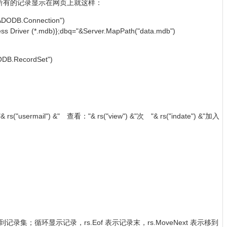
所有的记录显示在网页上就这样：
ADODB.Connection")
s Driver (*.mdb)};dbq="&Server.MapPath("data.mdb")
DB.RecordSet")
 rs("usermail") &" 查看："& rs("view") &"次 "& rs("indate") &"加入
集；循环显示记录，rs.Eof 表示记录末，rs.MoveNext 表示移到