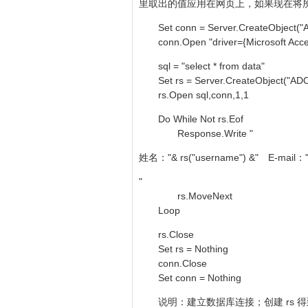
里取出的值应用在网页上，如果现在将
Set conn = Server.CreateObject("
conn.Open "driver={Microsoft Acces
sql = "select * from data"
Set rs = Server.CreateObject("ADO
rs.Open sql,conn,1,1
Do While Not rs.Eof
Response.Write "
姓名："& rs("username") &" E-mail："&
"
rs.MoveNext
Loop
rs.Close
Set rs = Nothing
conn.Close
Set conn = Nothing
说明：建立数据库连接；创建 rs 得到记录