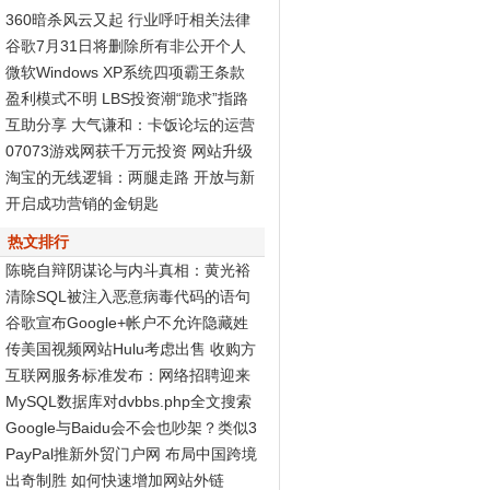
360暗杀风云又起 行业呼吁相关法律
尽快出台
谷歌7月31日将删除所有非公开个人
资料页面
微软Windows XP系统四项霸王条款
被判无效
盈利模式不明 LBS投资潮“跪求”指路
标
互助分享 大气谦和：卡饭论坛的运营
之道
07073游戏网获千万元投资 网站升级
Discuz! X2再度发力
淘宝的无线逻辑：两腿走路 开放与新
商业生态
开启成功营销的金钥匙
热文排行
陈晓自辩阴谋论与内斗真相：黄光裕
智商高
清除SQL被注入恶意病毒代码的语句
谷歌宣布Google+帐户不允许隐藏姓
名和性别
传美国视频网站Hulu考虑出售 收购方
非谷歌
互联网服务标准发布：网络招聘迎来
春天
MySQL数据库对dvbbs.php全文搜索
的完全分析
Google与Baidu会不会也吵架？类似3
60与腾讯...
PayPal推新外贸门户网 布局中国跨境
电子商务
出奇制胜 如何快速增加网站外链