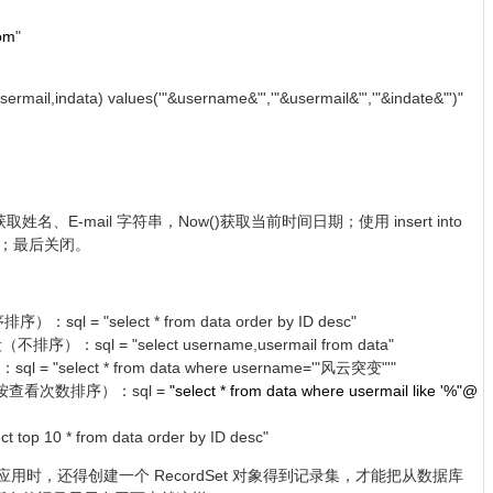
om
"
rmail,indata) values('"&username&"','"&usermail&"','"&indate&"')"
-mail 字符串，Now()获取当前时间日期；使用 insert into
执行；最后关闭。
"select * from data order by ID desc"
ql = "select username,usermail from data"
lect * from data where username='"风云突变"'"
查看次数排序）：sql =
"select * from data where usermail like '%"@
10 * from data order by ID desc"
用时，还得创建一个 RecordSet 对象得到记录集，才能把从数据库