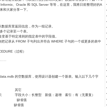
)、Informix、Oracle 和 SQL Server 等等，在这里，我将日前整理好的A
拿出来和大家分享一下。
擎从数据库里返回信息，作为一组记录。
个或多个记录至一个表。
来改变基于特定准则的指定表中的字段值。
把记录从 FROM 子句列出并符合 WHERE 子句的一个或更多的表中
CEDURE（过程）
吧……
个名为 data.mdb 的空数据库，使用设计器创建一个新表。输入以下几个字
说明 其它
段大小：长整型 新值：递增 索引：有（无重复）
姓名 缺省值
ail 缺省值