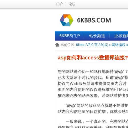
门户
|
论坛
6KBBS门户
站长频道
业界新
当前位置:
6kbbs V8.0 官方论坛
»
网络编程
asp如何和access数据库连接?
您的网站是否仍一如既往地保持“静态”
已大大落后于时代的步伐。所谓“静态”指
协议向WEB服务器请求提供网页内容时
页面的内容使用的仅仅是标准的HTML
猫跑来跑去的动画效果。若网站维护者要
“静态”网站的致命弱点就是不易维护
站内容和信息量的日益扩增，你就会感
一般来说，一个真正的、完整的站点
些数据之间往往还有关联，利用数据库