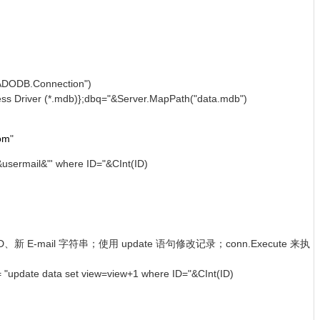
ADODB.Connection")
s Driver (*.mdb)};dbq="&Server.MapPath("data.mdb")
om
"
usermail&"' where ID="&CInt(ID)
mail 字符串；使用 update 语句修改记录；conn.Execute 来执
ata set view=view+1 where ID="&CInt(ID)