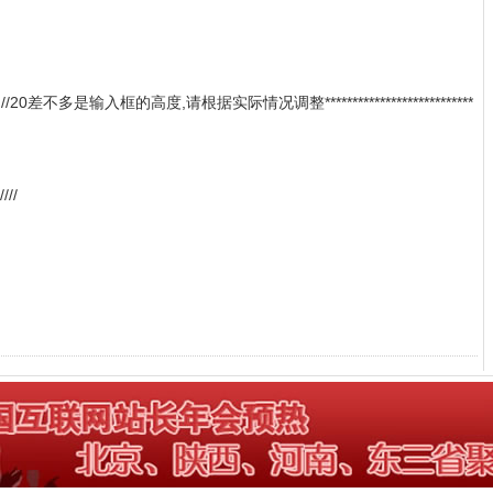
 'px'; //20差不多是输入框的高度,请根据实际情况调整***************************
////
s[i].id='';
des[li_num].id='liseleted';