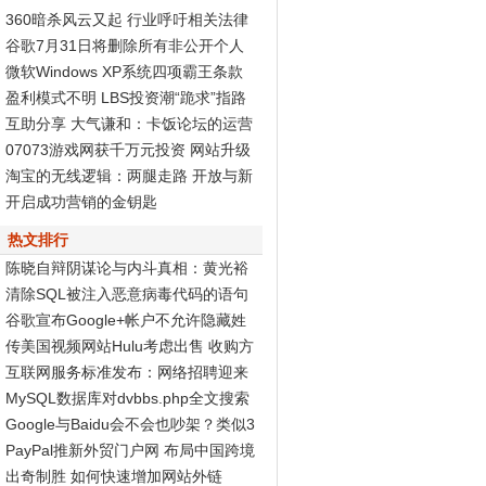
360暗杀风云又起 行业呼吁相关法律
尽快出台
谷歌7月31日将删除所有非公开个人
资料页面
微软Windows XP系统四项霸王条款
被判无效
盈利模式不明 LBS投资潮“跪求”指路
标
互助分享 大气谦和：卡饭论坛的运营
之道
07073游戏网获千万元投资 网站升级
Discuz! X2再度发力
淘宝的无线逻辑：两腿走路 开放与新
商业生态
开启成功营销的金钥匙
热文排行
陈晓自辩阴谋论与内斗真相：黄光裕
智商高
清除SQL被注入恶意病毒代码的语句
谷歌宣布Google+帐户不允许隐藏姓
名和性别
传美国视频网站Hulu考虑出售 收购方
非谷歌
互联网服务标准发布：网络招聘迎来
春天
MySQL数据库对dvbbs.php全文搜索
的完全分析
Google与Baidu会不会也吵架？类似3
60与腾讯...
PayPal推新外贸门户网 布局中国跨境
电子商务
出奇制胜 如何快速增加网站外链