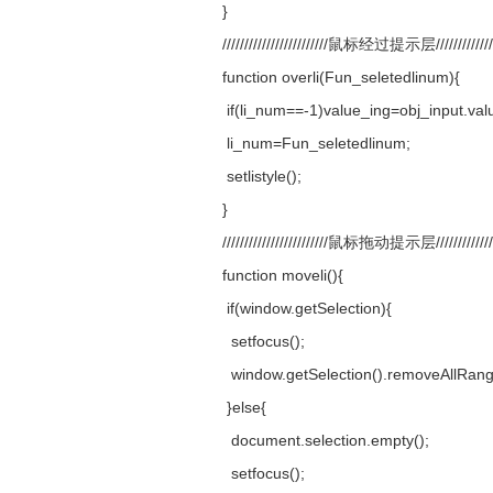
}
////////////////////////鼠标经过提示层///////////////
function overli(Fun_seletedlinum){
if(li_num==-1)value_ing=obj_input.val
li_num=Fun_seletedlinum;
setlistyle();
}
////////////////////////鼠标拖动提示层///////////////
function moveli(){
if(window.getSelection){
setfocus();
window.getSelection().removeAllRang
}else{
document.selection.empty();
setfocus();