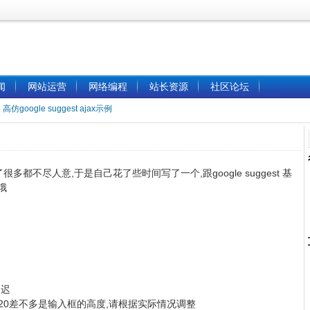
闻
网站运营
网络编程
站长资源
社区论坛
»
高仿google suggest ajax示例
找了很多都不尽人意,于是自己花了些时间写了一个,跟google suggest 基
哦
延迟
0) + "px"; //20差不多是输入框的高度,请根据实际情况调整