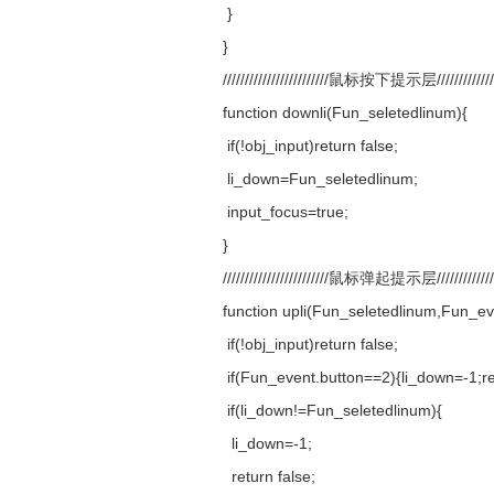
}
}
////////////////////////鼠标按下提示层///////////////
function downli(Fun_seletedlinum){
if(!obj_input)return false;
li_down=Fun_seletedlinum;
input_focus=true;
}
////////////////////////鼠标弹起提示层///////////////
function upli(Fun_seletedlinum,Fun_e
if(!obj_input)return false;
if(Fun_event.button==2){li_down=-1;r
if(li_down!=Fun_seletedlinum){
li_down=-1;
return false;