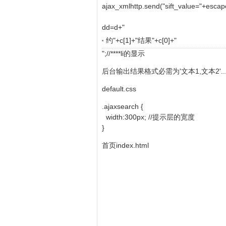
ajax_xmlhttp.send("sift_value="+e
dd=d+"
约"+c[1]+"结果
"+c[0]+"
";//****li的显示
后台输出结果格式必需为'文本1,文本2'..... 'java
default.css
.ajaxsearch {
width:300px; //提示层的宽度
}
首页index.html