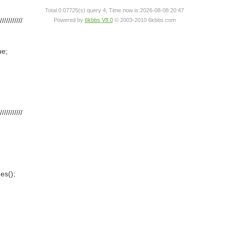
Total 0.07725(s) query 4, Time now is:2026-08-08 20:47
/////////
Powered by
6kbbs V8.0
© 2003-2010 6kbbs.com
ue;
/////////
es();