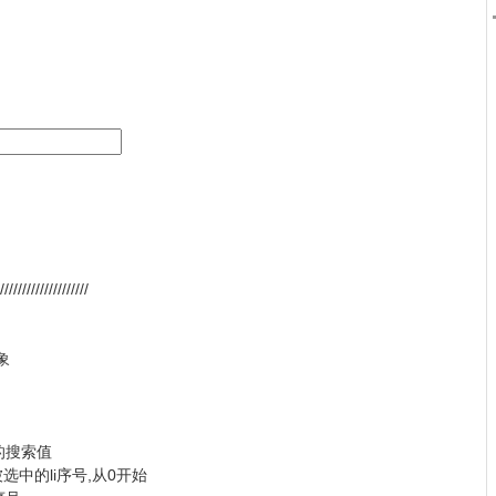
//////////////////
对象
对应的搜索值
层被选中的li序号,从0开始