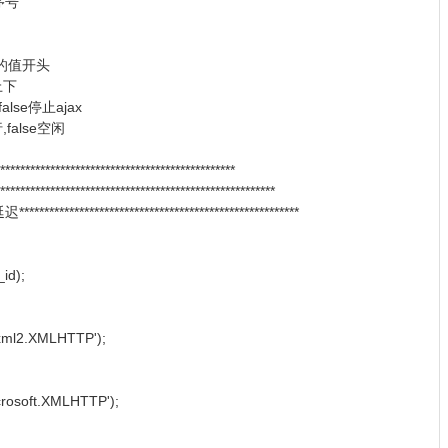
的序号
有结果的值开头
键上下
,false停止ajax
运行,false空闲
******************************************
***********************************************
**************************************************
_id);
sxml2.XMLHTTP');
crosoft.XMLHTTP');