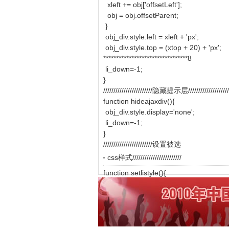
xleft += obj['offsetLeft'];
obj = obj.offsetParent;
}
obj_div.style.left = xleft + 'px';
obj_div.style.top = (xtop + 20) +
*********************************8
li_down=-1;
}
////////////////////////隐藏提示层////////////////////
function hideajaxdiv(){
obj_div.style.display='none';
li_down=-1;
}
////////////////////////设置被选
css样式////////////////////////
function setlistyle(){
for(var i=0;i
obj_div.firstChild.childNode
}
if(li_num!=-1)obj_div.firstChild.childNo