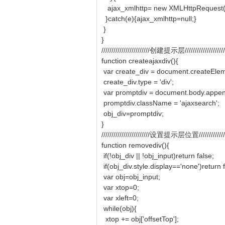
ajax_xmlhttp= new XMLHttpRequest(
}catch(e){ajax_xmlhttp=null;}
}
}
////////////////////////创建提示层////////////////////
function createajaxdiv(){
var create_div = document.createEleme
create_div.type = 'div';
var promptdiv = document.body.appen
promptdiv.className = 'ajaxsearch';
obj_div=promptdiv;
}
////////////////////////设置提示层位置///////////////
function removediv(){
if(!obj_div || !obj_input)return false;
if(obj_div.style.display=='none')return 
var obj=obj_input;
var xtop=0;
var xleft=0;
while(obj){
xtop += obj['offsetTop'];