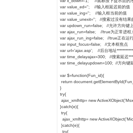
var li_down=-1; //鼠标按下提示层
var value_ed=''; //输入框延迟前的值
var value_ing=''; //输入框当前的值
var value_unexit=''; //搜索过没
var updown_run=false; //允许方向
var ajax_run=false; //true为正常进程
var ajax_run_ing=false; //true正在
var input_focus=false; //文本框焦点
var url='ajax.asp'; //后台地址****************
var time_delayajax=300; //搜索延迟***********
var time_delayupdown=100; //方向键延迟******
var $=function(Fun_id){
return document.getElementById(Fun
}
try{
ajax_xmlhttp= new ActiveXObject('M
}catch(e){
try{
ajax_xmlhttp= new ActiveXObject('Mi
}catch(e){
try{