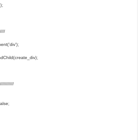
);
////
nt('div');
dChild(create_div);
/////////
false;