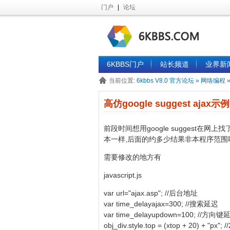
门户
|
论坛
6KBBS门户
站长频道
业界新
当前位置:
6kbbs V8.0 官方论坛
»
网络编程
高仿google suggest ajax示例
前段时间想用google suggest在网上
本一样,后面的约多少结果非本程序范围
需要修改的地方有
javascript.js
var url="ajax.asp"; //后台地址
var time_delayajax=300; //搜索延迟
var time_delayupdown=100; //方向键
obj_div.style.top = (xtop + 2