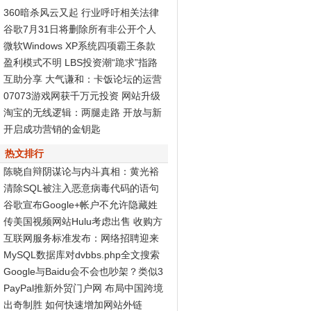
360暗杀风云又起 行业呼吁相关法律
尽快出台
谷歌7月31日将删除所有非公开个人
资料页面
微软Windows XP系统四项霸王条款
被判无效
盈利模式不明 LBS投资潮“跪求”指路
标
互助分享 大气谦和：卡饭论坛的运营
之道
07073游戏网获千万元投资 网站升级
Discuz! X2再度发力
淘宝的无线逻辑：两腿走路 开放与新
商业生态
开启成功营销的金钥匙
热文排行
陈晓自辩阴谋论与内斗真相：黄光裕
智商高
清除SQL被注入恶意病毒代码的语句
谷歌宣布Google+帐户不允许隐藏姓
名和性别
传美国视频网站Hulu考虑出售 收购方
非谷歌
互联网服务标准发布：网络招聘迎来
春天
MySQL数据库对dvbbs.php全文搜索
的完全分析
Google与Baidu会不会也吵架？类似3
60与腾讯...
PayPal推新外贸门户网 布局中国跨境
电子商务
出奇制胜 如何快速增加网站外链