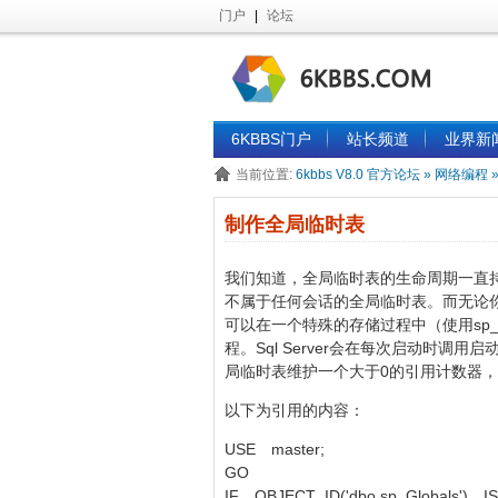
门户
|
论坛
6KBBS门户
站长频道
业界新
当前位置:
6kbbs V8.0 官方论坛
»
网络编程
制作全局临时表
我们知道，全局临时表的生命周期一直
不属于任何会话的全局临时表。而无论
可以在一个特殊的存储过程中（使用sp_前缀
程。Sql Server会在每次启动时调用启动过
局临时表维护一个大于0的引用计数器，这
以下为引用的内容：
USE master;
GO
IF OBJECT_ID('dbo.sp_Globals')