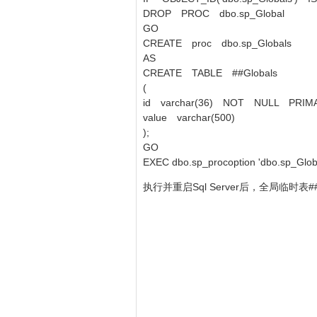
DROP PROC dbo.sp_Global
GO
CREATE proc dbo.sp_Globals
AS
CREATE TABLE ##Globals
(
id varchar(36) NOT NULL PRIM
value varchar(500)
);
GO
EXEC dbo.sp_procoption 'dbo.sp_Globals
执行并重启Sql Server后，全局临时表