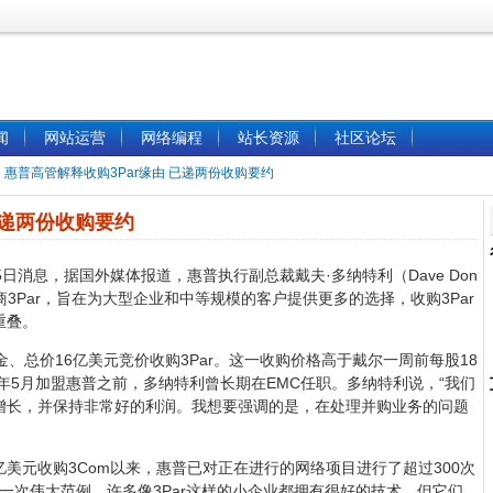
闻
网站运营
网络编程
站长资源
社区论坛
»
惠普高管解释收购3Par缘由 已递两份收购要约
已递两份收购要约
5日消息，据国外媒体报道，惠普执行副总裁戴夫·多纳特利（Dave Don
厂商3Par，旨在为大型企业和中等规模的客户提供更多的选择，收购3Par
重叠。
、总价16亿美元竞价收购3Par。这一收购价格高于戴尔一周前每股18
09年5月加盟惠普之前，多纳特利曾长期在EMC任职。多纳特利说，“我们
增长，并保持非常好的利润。我想要强调的是，在处理并购业务的问题
7亿美元收购3Com以来，惠普已对正在进行的网络项目进行了超过300次
的一次伟大范例。许多像3Par这样的小企业都拥有很好的技术，但它们