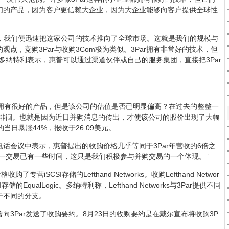
们的产品，因为客户更信赖大企业，因为大企业能够向客户提供全球性
久，我们便迅速把这家公司的技术推向了全球市场。这就是我们的规模与
点，竞购3Par与收购3Com极为类似。3Par拥有非常好的技术，但
多纳特利表示，惠普可以通过渠道伙伴或自己的服务集团，直接把3Par
r拥有很好的产品，但是该公司的估值是否已明显偏高？在过去的整整一
之下徘徊。也就是因为近日并购消息的传出，才使该公司的股价出现了大幅
当日暴涨44%，报收于26.09美元。
话会议中表示，惠普提出的收购价格几乎等同于3Par年营收的6倍之
一交易已有一些时间，这只是我们积极参与并购交易的一个体现。”
了专营iSCSI存储的Lefthand Networks。收购Lefthand Networ
的EqualLogic。多纳特利称，Lefthand Networks与3Par提供不同
于不同的分支。
向3Par发送了收购要约。8月23日的收购要约是在戴尔宣布将收购3P