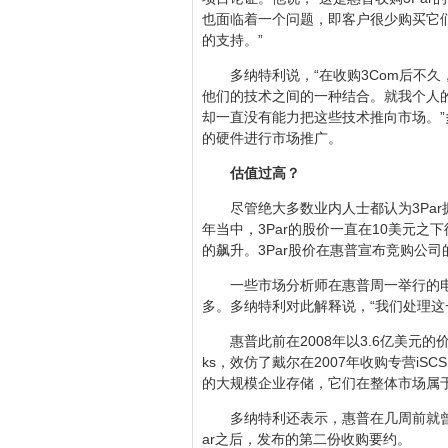
也面临着一个问题，即客户很少购买它
的支持。”
多纳特利说，“在收购3Com后不
他们的技术之间的一种结合。就我个人的观
却一直没有能力把这些技术推向市场。”
的硬件进行市场推广。
估值过高？
尽管绝大多数业内人士都认为3Pa
年当中，3Par的股价一直在10美元
的飙升。3Par股价在惠普宣布竞购公司的
一些市场分析师在惠普周一举行的电
多。多纳特利对此解释说，“我们处理这
惠普此前在2008年以3.6亿美元的价格收购
ks，效仿了戴尔在2007年收购专营iSCSI存储
的大规模企业存储，它们在整体市场属
多纳特利还表示，惠普在几周前就曾
ar之后，发布的第二份收购要约。