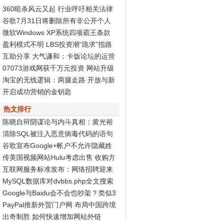
360暗杀风云又起 行业呼吁相关法律
尽快出台
谷歌7月31日将删除所有非公开个人
资料页面
微软Windows XP系统四项霸王条款
被判无效
盈利模式不明 LBS投资潮“跪求”指路
标
互助分享 大气谦和：卡饭论坛的运营
之道
07073游戏网获千万元投资 网站升级
Discuz! X2再度发力
淘宝的无线逻辑：两腿走路 开放与新
商业生态
开启成功营销的金钥匙
热文排行
陈晓自辩阴谋论与内斗真相：黄光裕
智商高
清除SQL被注入恶意病毒代码的语句
谷歌宣布Google+帐户不允许隐藏姓
名和性别
传美国视频网站Hulu考虑出售 收购方
非谷歌
互联网服务标准发布：网络招聘迎来
春天
MySQL数据库对dvbbs.php全文搜索
的完全分析
Google与Baidu会不会也吵架？类似3
60与腾讯...
PayPal推新外贸门户网 布局中国跨境
电子商务
出奇制胜 如何快速增加网站外链