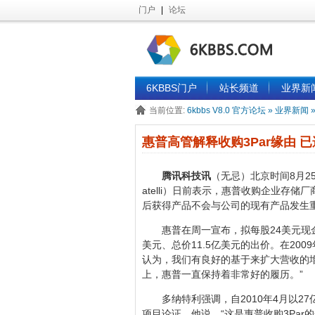
门户
|
论坛
6KBBS门户
站长频道
业界新
当前位置:
6kbbs V8.0 官方论坛
»
业界新闻
惠普高管解释收购3Par缘由 
腾讯科技讯
（无忌）北京时间8月2
atelli）日前表示，惠普收购企业存储
后获得产品不会与公司的现有产品发生
惠普在周一宣布，拟每股24美元现金
美元、总价11.5亿美元的出价。在20
认为，我们有良好的基于来扩大营收的
上，惠普一直保持着非常好的履历。”
多纳特利强调，自2010年4月以2
项目论证。他说，“这是惠普收购3Par