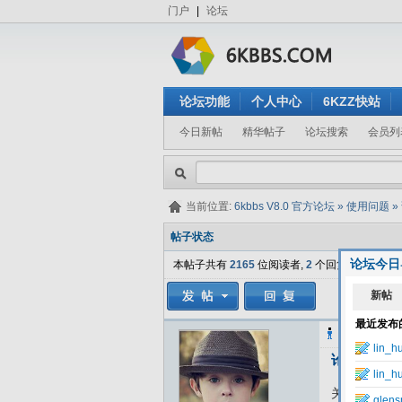
门户
|
论坛
论坛功能
个人中心
6KZZ快站
今日新帖
精华帖子
论坛搜索
会员列
当前位置:
6kbbs V8.0 官方论坛
»
使用问题
»
帖子状态
论坛今日
本帖子共有
2165
位阅读者,
2
个回复.
xyzh
发表于
论坛的管
关注6K论