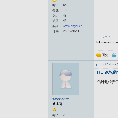
45
帖子
150
金钱
48
魅力
48
威望
www.physi.cn
头衔
2005-08-11
注册
http://www.phys
回复
305054672
RE:论坛
估计是经费
305054672
幼儿园
7
帖子