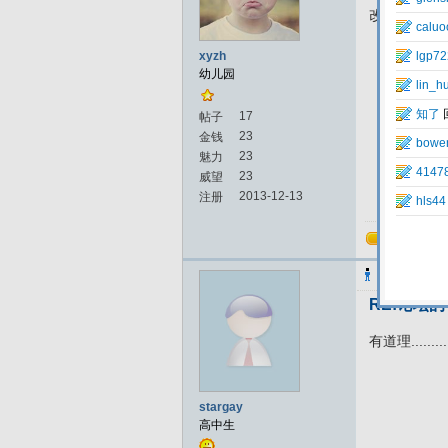
改进中发展
xyzh
幼儿园
17
帖子
23
金钱
23
魅力
23
威望
2013-12-13
注册
回复
stargay
发表
RE:论坛
有道理..........
stargay
高中生