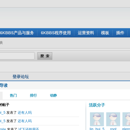
6KBBS产品与服务
6KBBS程序使用
运营资料
模板
插件
表
登录论坛
导读
用户名:
还没有注册？
密 码:
忘记密码？
验证码:
看不清楚？点击刷新验证码
身登录:
是
否
记住我的登录状态