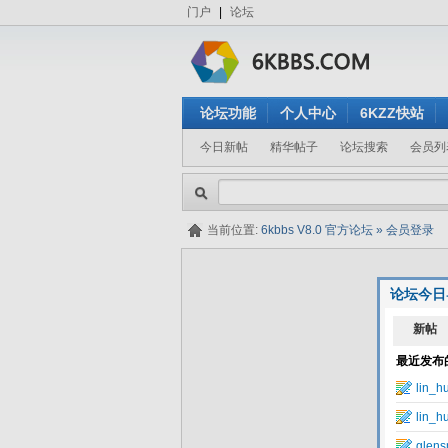
门户
|
论坛
论坛功能
个人中心
6KZZ快站
今日新帖
精华帖子
论坛搜索
会员列
当前位置:
6kbbs V8.0 官方论坛
»
会员登录
论坛今日
隐