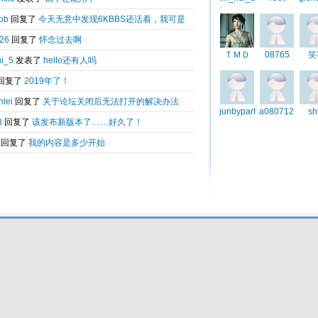
Total 0.085881(s) query 3, Time now is:2026-08-07 19:22
Powered by
6kbbs V8.0
© 2003-2010 6kbbs.com