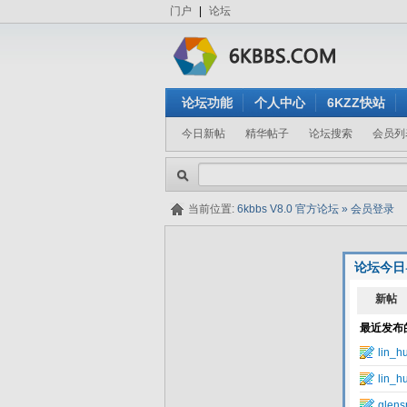
门户
|
论坛
论坛功能
个人中心
6KZZ快站
今日新帖
精华帖子
论坛搜索
会员列
当前位置:
6kbbs V8.0 官方论坛
»
会员登录
论坛今日
隐