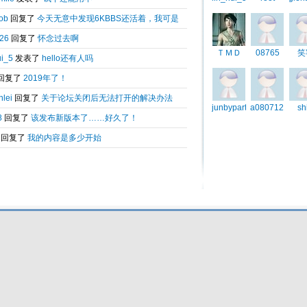
Total 0.081341(s) query 3, Time now is:2026-08-08 13:03
Powered by
6kbbs V8.0
© 2003-2010 6kbbs.com