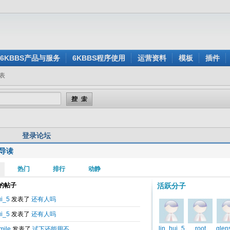
6KBBS产品与服务
6KBBS程序使用
运营资料
模板
插件
表
登录论坛
导读
用户名:
还没有注册？
密 码:
忘记密码？
验证码:
看不清楚？点击刷新验证码
身登录:
是
否
记住我的登录状态