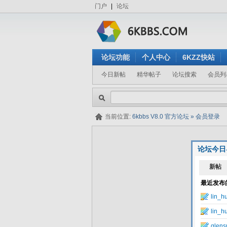
门户
|
论坛
论坛功能
个人中心
6KZZ快站
今日新帖
精华帖子
论坛搜索
会员列
当前位置:
6kbbs V8.0 官方论坛
»
会员登录
论坛今日
隐