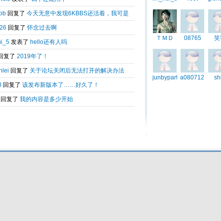
Total 0.038614(s) query 3, Time now is:2026-08-06 19:20
Powered by
6kbbs V8.0
© 2003-2010 6kbbs.com