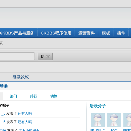
6KBBS产品与服务
6KBBS程序使用
运营资料
模板
插件
表
登录论坛
导读
用户名:
还没有注册？
密 码:
忘记密码？
验证码:
看不清楚？点击刷新验证码
身登录:
是
否
记住我的登录状态