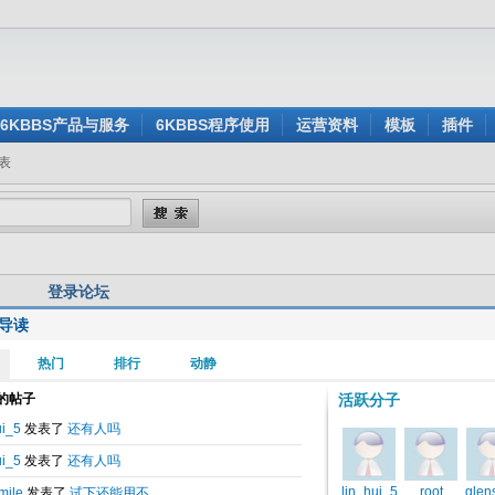
6KBBS产品与服务
6KBBS程序使用
运营资料
模板
插件
表
登录论坛
导读
用户名:
还没有注册？
密 码:
忘记密码？
验证码:
看不清楚？点击刷新验证码
身登录:
是
否
记住我的登录状态