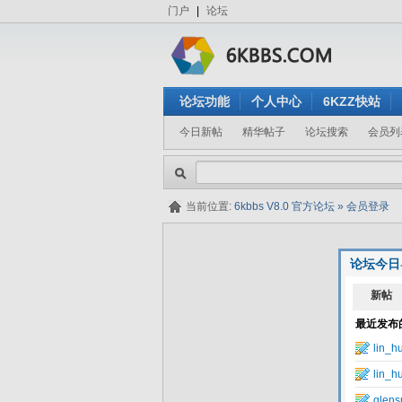
门户
|
论坛
论坛功能
个人中心
6KZZ快站
今日新帖
精华帖子
论坛搜索
会员列
当前位置:
6kbbs V8.0 官方论坛
»
会员登录
论坛今日
隐