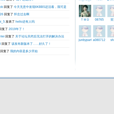
Total 0.052103(s) query 3, Time now is:2026-08-08 14:05
Powered by
6kbbs V8.0
© 2003-2010 6kbbs.com