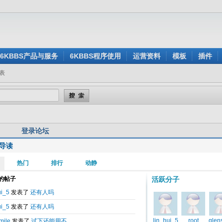
6KBBS产品与服务
6KBBS程序使用
运营资料
模板
插件
表
登录论坛
导读
用户名:
还没有注册？
密 码:
忘记密码？
验证码:
看不清楚？点击刷新验证码
身登录:
是
否
记住我的登录状态