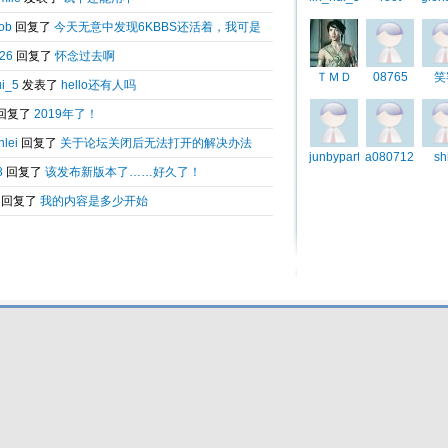
Total 0.21284(s) query 3, Time now is:2026-08-07 04:53
Powered by
6kbbs V8.0
© 2003-2010 6kbbs.com