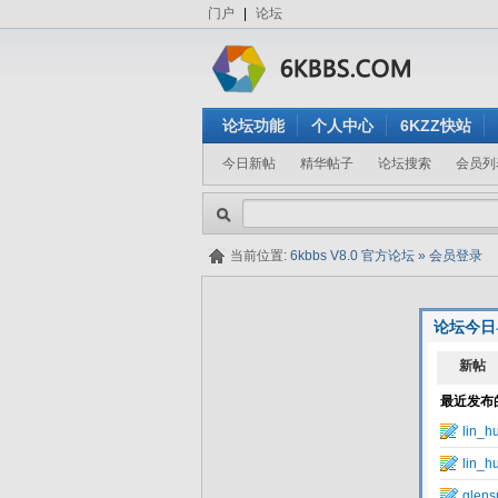
门户
|
论坛
论坛功能
个人中心
6KZZ快站
今日新帖
精华帖子
论坛搜索
会员列
当前位置:
6kbbs V8.0 官方论坛
»
会员登录
论坛今日
隐