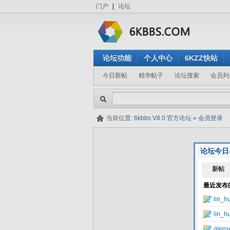
门户
|
论坛
论坛功能
个人中心
6KZZ快站
今日新帖
精华帖子
论坛搜索
会员列
当前位置:
6kbbs V8.0 官方论坛
»
会员登录
论坛今日
隐