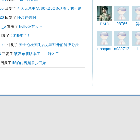
Total 0.034342(s) query 3, Time now is:2026-08-08 16:14
Powered by
6kbbs V8.0
© 2003-2010 6kbbs.com