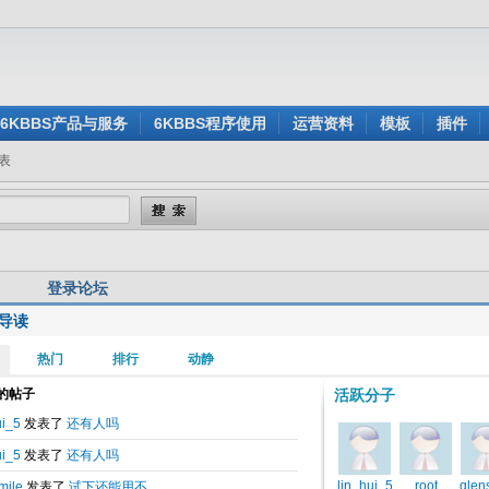
6KBBS产品与服务
6KBBS程序使用
运营资料
模板
插件
表
登录论坛
导读
用户名:
还没有注册？
密 码:
忘记密码？
验证码:
看不清楚？点击刷新验证码
身登录:
是
否
记住我的登录状态