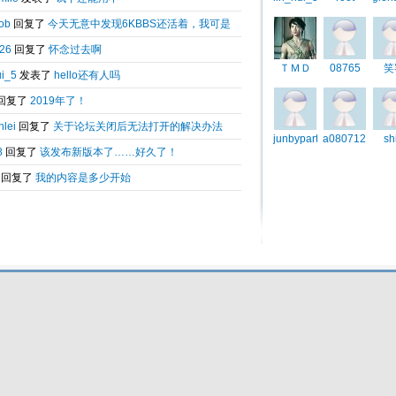
Total 0.043667(s) query 3, Time now is:2026-08-09 17:22
Powered by
6kbbs V8.0
© 2003-2010 6kbbs.com