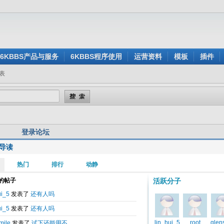
6KBBS产品与服务
6KBBS程序使用
运营资料
模板
插件
表
登录论坛
导读
用户名:
还没有注册？
密 码:
忘记密码？
验证码:
看不清楚？点击刷新验证码
身登录:
是
否
记住我的登录状态