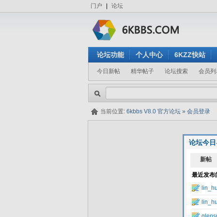
门户
|
论坛
论坛功能
个人中心
6KZZ快站
今日新帖
精华帖子
论坛搜索
会员列
当前位置:
6kbbs V8.0 官方论坛
»
会员登录
论坛今日
隐