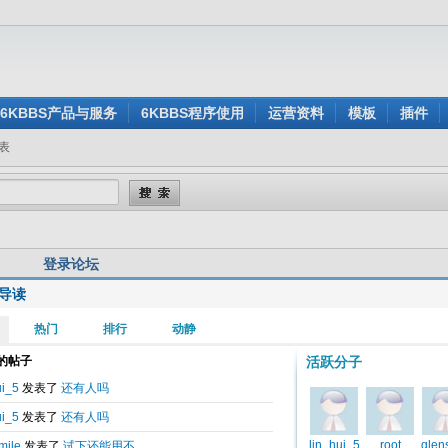
6KBBS产品与服务
6KBBS程序使用
运营资料
模板
插件
表
登录论坛
导读
用户名:
还没有注册？
密 码:
忘记密码？
验证码:
看不清楚？点击刷新验证码
身登录:
是
否
记住我的登录状态