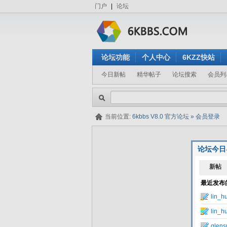
门户
|
论坛
论坛功能
个人中心
6KZZ快站
今日新帖
精华帖子
论坛搜索
会员列
当前位置:
6kbbs V8.0 官方论坛
»
会员登录
论坛今日
隐