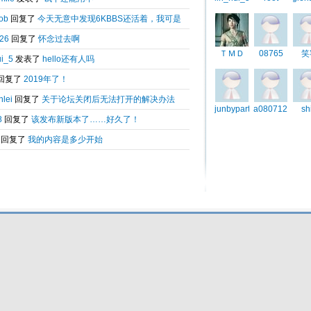
Total 0.038181(s) query 3, Time now is:2026-08-07 00:29
Powered by
6kbbs V8.0
© 2003-2010 6kbbs.com