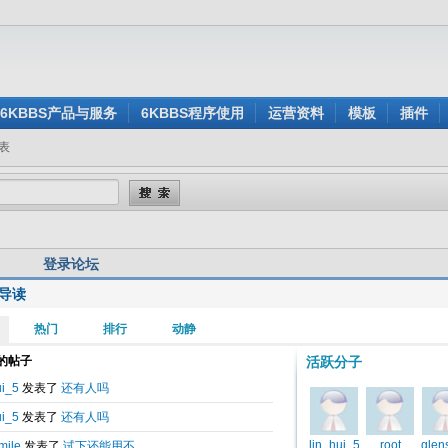
6KBBS产品与服务
6KBBS程序使用
运营资料
模板
插件
表
登录论坛
导读
用户名:
还没有注册？
密 码:
忘记密码？
验证码:
看不清楚？点击刷新验证码
身登录:
是
否
记住我的登录状态