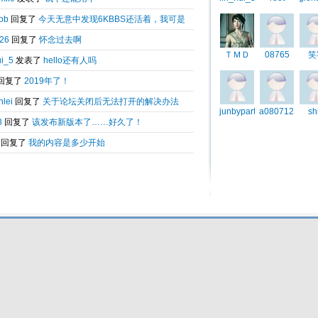
Total 0.046455(s) query 3, Time now is:2026-08-07 01:05
Powered by
6kbbs V8.0
© 2003-2010 6kbbs.com