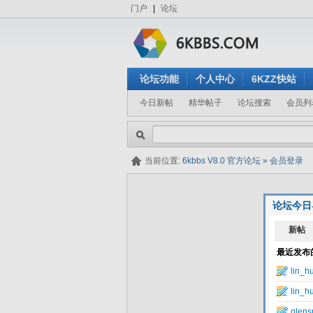
门户
|
论坛
论坛功能
个人中心
6KZZ快站
今日新帖
精华帖子
论坛搜索
会员列
当前位置:
6kbbs V8.0 官方论坛
»
会员登录
论坛今日
隐