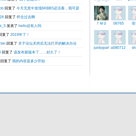
Total 0.009308(s) query 3, Time now is:2026-08-09 01:58
Powered by
6kbbs V8.0
© 2003-2010 6kbbs.com