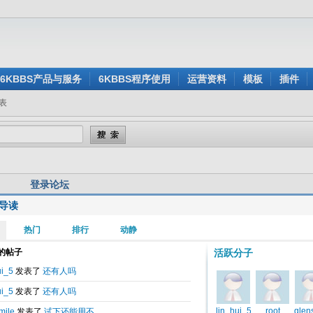
6KBBS产品与服务
6KBBS程序使用
运营资料
模板
插件
表
登录论坛
导读
用户名:
还没有注册？
密 码:
忘记密码？
验证码:
看不清楚？点击刷新验证码
身登录:
是
否
记住我的登录状态