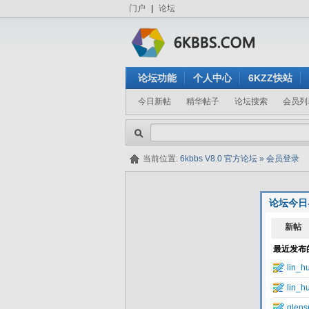
门户
|
论坛
论坛功能
个人中心
6KZZ快站
今日新帖
精华帖子
论坛搜索
会员列
当前位置:
6kbbs V8.0 官方论坛
»
会员登录
论坛今日
隐