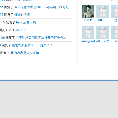
Total 0.014872(s) query 3, Time now is:2026-08-09 15:18
Powered by
6kbbs V8.0
© 2003-2010 6kbbs.com