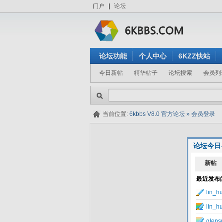
门户
|
论坛
论坛功能
个人中心
6KZZ快站
今日新帖
精华帖子
论坛搜索
会员列
当前位置:
6kbbs V8.0 官方论坛
»
会员登录
论坛今日
隐