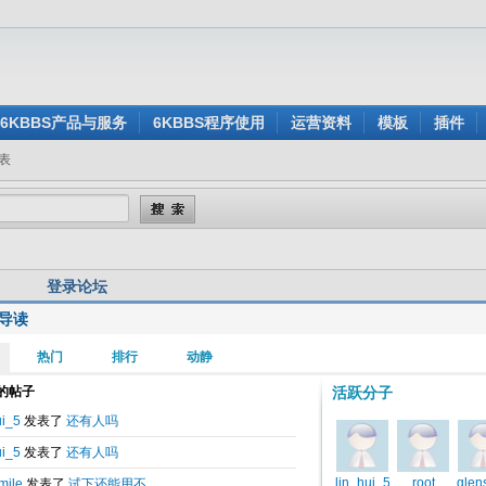
6KBBS产品与服务
6KBBS程序使用
运营资料
模板
插件
表
登录论坛
导读
用户名:
还没有注册？
密 码:
忘记密码？
验证码:
看不清楚？点击刷新验证码
身登录:
是
否
记住我的登录状态