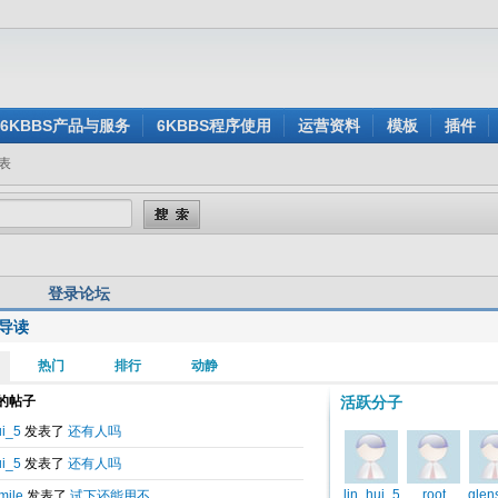
6KBBS产品与服务
6KBBS程序使用
运营资料
模板
插件
表
登录论坛
导读
用户名:
还没有注册？
密 码:
忘记密码？
验证码:
看不清楚？点击刷新验证码
身登录:
是
否
记住我的登录状态