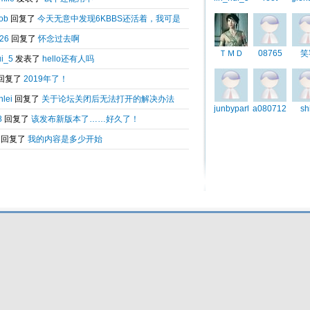
Total 0.025557(s) query 3, Time now is:2026-08-08 09:13
Powered by
6kbbs V8.0
© 2003-2010 6kbbs.com