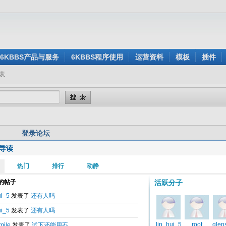
6KBBS产品与服务
6KBBS程序使用
运营资料
模板
插件
表
登录论坛
导读
用户名:
还没有注册？
密 码:
忘记密码？
验证码:
看不清楚？点击刷新验证码
身登录:
是
否
记住我的登录状态