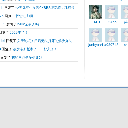
Total 0.003042(s) query 3, Time now is:2026-08-06 08:49
Powered by
6kbbs V8.0
© 2003-2010 6kbbs.com