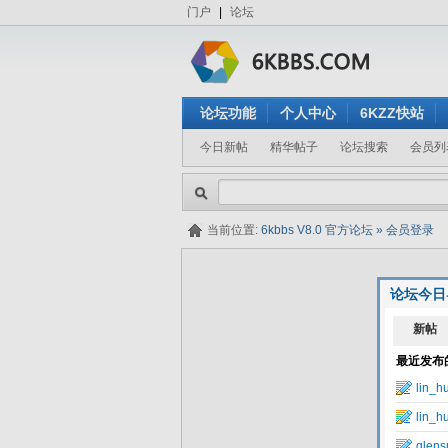
门户
|
论坛
论坛功能
个人中心
6KZZ快站
今日新帖
精华帖子
论坛搜索
会员列
当前位置:
6kbbs V8.0 官方论坛
»
会员登录
论坛今日
隐