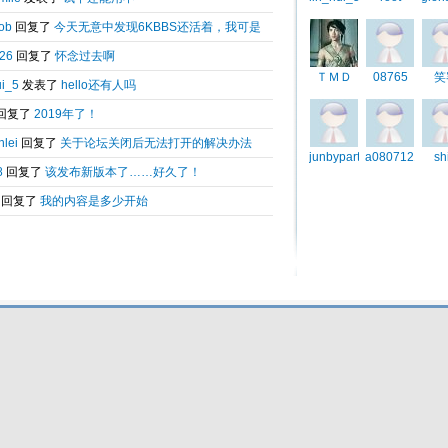
Total 0.029811(s) query 3, Time now is:2026-08-07 17:12
Powered by
6kbbs V8.0
© 2003-2010 6kbbs.com