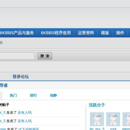
6KBBS产品与服务
6KBBS程序使用
运营资料
模板
插件
表
登录论坛
导读
用户名:
还没有注册？
密 码:
忘记密码？
验证码:
看不清楚？点击刷新验证码
身登录:
是
否
记住我的登录状态