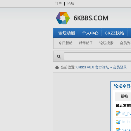
门户
|
论坛
论坛功能
个人中心
6KZZ快站
今日新帖
精华帖子
论坛搜索
会员列
当前位置:
6kbbs V8.0 官方论坛
»
会员登录
论坛今日
隐