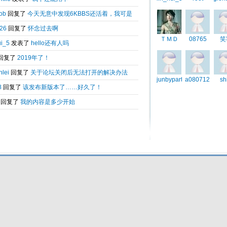
Total 0.03136(s) query 3, Time now is:2026-08-07 14:00
Powered by
6kbbs V8.0
© 2003-2010 6kbbs.com