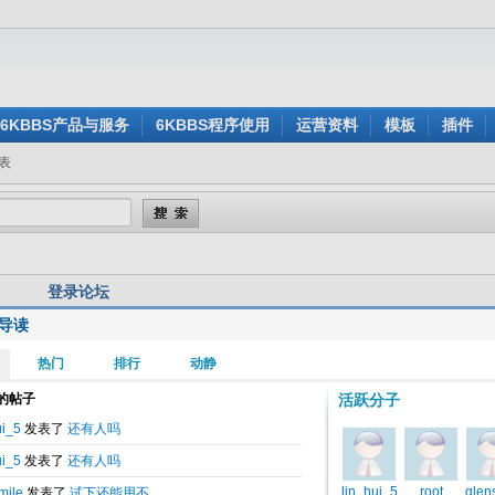
6KBBS产品与服务
6KBBS程序使用
运营资料
模板
插件
表
登录论坛
导读
用户名:
还没有注册？
密 码:
忘记密码？
验证码:
看不清楚？点击刷新验证码
身登录:
是
否
记住我的登录状态