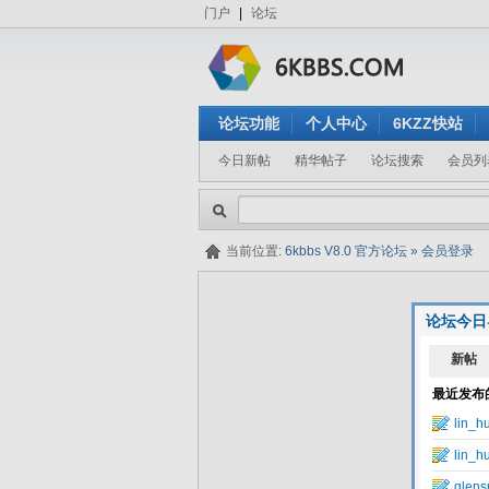
门户
|
论坛
论坛功能
个人中心
6KZZ快站
今日新帖
精华帖子
论坛搜索
会员列
当前位置:
6kbbs V8.0 官方论坛
»
会员登录
论坛今日
隐