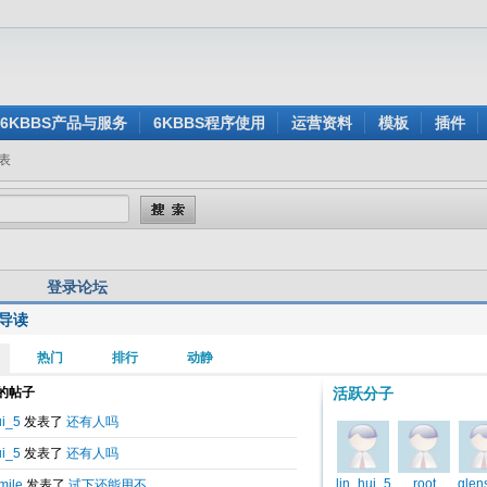
6KBBS产品与服务
6KBBS程序使用
运营资料
模板
插件
表
登录论坛
导读
用户名:
还没有注册？
密 码:
忘记密码？
验证码:
看不清楚？点击刷新验证码
身登录:
是
否
记住我的登录状态