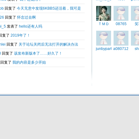
Total 0.04672(s) query 3, Time now is:2026-08-08 06:07
Powered by
6kbbs V8.0
© 2003-2010 6kbbs.com