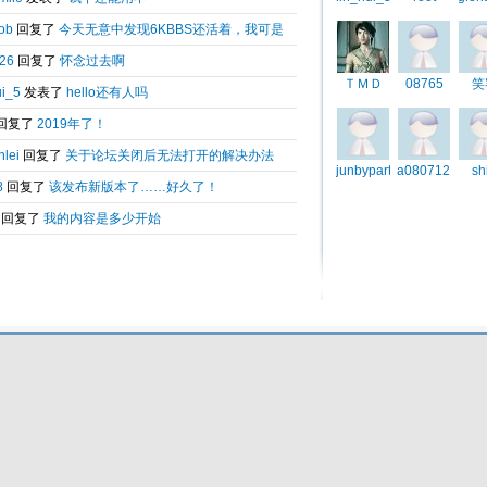
Total 0.006046(s) query 3, Time now is:2026-08-09 16:24
Powered by
6kbbs V8.0
© 2003-2010 6kbbs.com