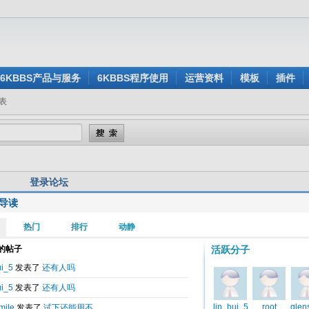
6KBBS产品与服务
6KBBS程序使用
运营资料
模板
插件
表
登录论坛
导读
用户名:
还没有注册？
密 码:
忘记密码？
验证码:
看不清楚？点击刷新验证码
身登录:
是
否
记住我的登录状态