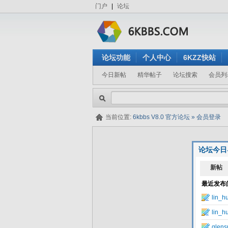
门户
|
论坛
论坛功能
个人中心
6KZZ快站
今日新帖
精华帖子
论坛搜索
会员列
当前位置:
6kbbs V8.0 官方论坛
»
会员登录
论坛今日
隐