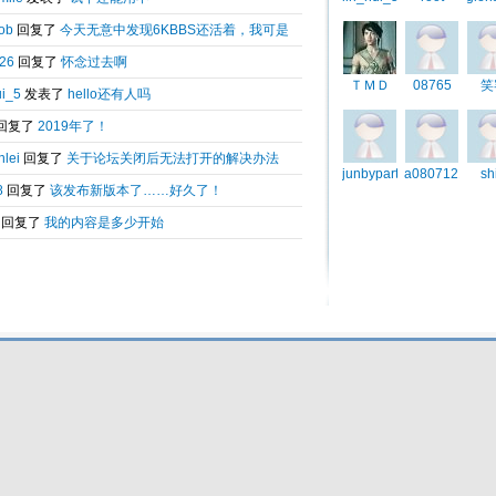
Total 0.00684(s) query 3, Time now is:2026-08-08 00:45
Powered by
6kbbs V8.0
© 2003-2010 6kbbs.com