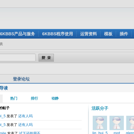
6KBBS产品与服务
6KBBS程序使用
运营资料
模板
插件
表
登录论坛
导读
用户名:
还没有注册？
密 码:
忘记密码？
验证码:
看不清楚？点击刷新验证码
身登录:
是
否
记住我的登录状态