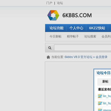
门户
|
论坛
论坛功能
个人中心
6KZZ快站
今日新帖
精华帖子
论坛搜索
会员列
当前位置:
6kbbs V8.0 官方论坛
»
会员登录
论坛今日
隐