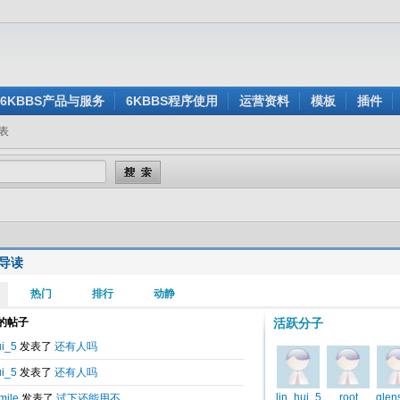
6KBBS产品与服务
6KBBS程序使用
运营资料
模板
插件
表
导读
<<
1
作者
/
时间
<<
1