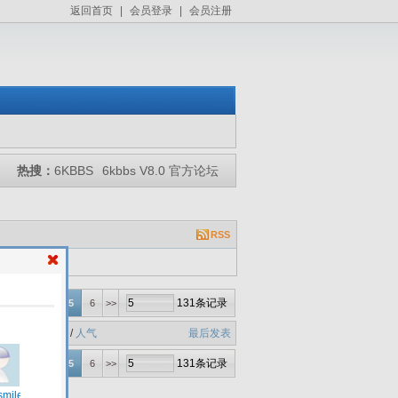
返回首页
|
会员登录
|
会员注册
热搜：
6KBBS
6kbbs V8.0 官方论坛
RSS
131条记录
2
3
4
5
6
>>
回复
/
人气
最后发表
131条记录
2
3
4
5
6
>>