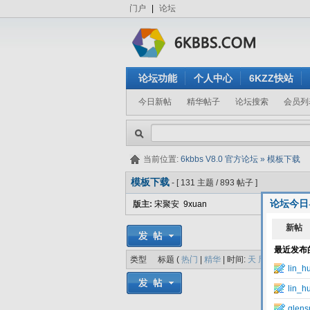
门户
|
论坛
论坛功能
个人中心
6KZZ快站
今日新帖
精华帖子
论坛搜索
会员列
当前位置:
6kbbs V8.0 官方论坛
»
模板下载
模板下载
- [ 131 主题 / 893 帖子 ]
论坛今日
版主:
宋聚安
9xuan
类型
标题 (
热门
|
精华
| 时间:
天
周
月
)