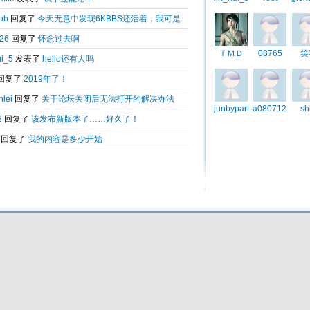
Total 0.041824(s) query 5, Time now is:2026-08-08 04:09
Powered by
6kbbs V8.0
© 2003-2010 6kbbs.com